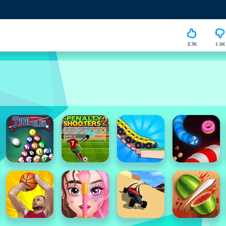
3.7K
1.3K