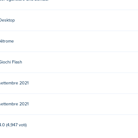
o flash, e successivamente emulato in HTML5 da AwayFL. Gioca ag
Desktop
Ninja Zero
,
Silly Sausage
,
Swindler
,
Coil
,
Cold Storage
,
Bad Ice-C
re
,
Twin Shot
,
Test Subject Green
e
Tema del Test Blu
Nitrome
Giochi Flash
settembre 2021
settembre 2021
4.0 (4,947 voti)