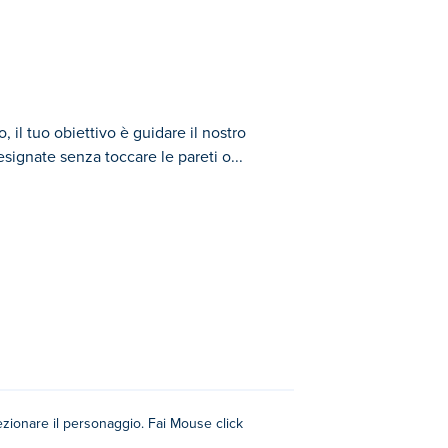
il tuo obiettivo è guidare il nostro
signate senza toccare le pareti o...
 personaggio usando il mouse o il dito per
tributori di bombe e prendile, quindi
avventure. Questo è il miglior gioco classico
ezionare il personaggio. Fai Mouse click