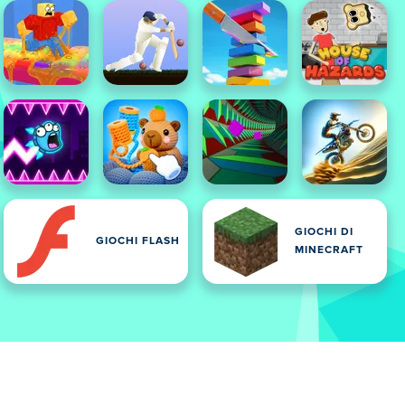
GIOCHI DI
GIOCHI FLASH
MINECRAFT