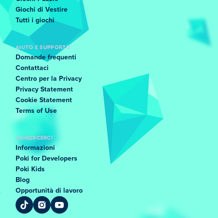
Giochi di Vestire
Tutti i giochi
AIUTO E SUPPORTO
Domande frequenti
Contattaci
Centro per la Privacy
Privacy Statement
Cookie Statement
Terms of Use
CONOSCERCI
Informazioni
Poki for Developers
Poki Kids
Blog
Opportunità di lavoro