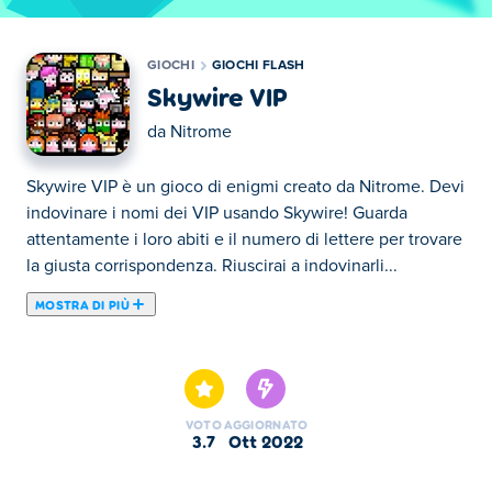
GIOCHI
GIOCHI FLASH
Skywire VIP
da
Nitrome
Skywire VIP è un gioco di enigmi creato da Nitrome. Devi
indovinare i nomi dei VIP usando Skywire! Guarda
attentamente i loro abiti e il numero di lettere per trovare
la giusta corrispondenza. Riuscirai a indovinarli...
MOSTRA DI PIÙ
Skywire VIP è un gioco di enigmi creato da Nitrome. Devi
indovinare i nomi dei VIP usando Skywire! Guarda
attentamente i loro abiti e il numero di lettere per trovare
la giusta corrispondenza. Riuscirai a indovinarli tutti?
VOTO
AGGIORNATO
3.7
ott 2022
Come giocare: