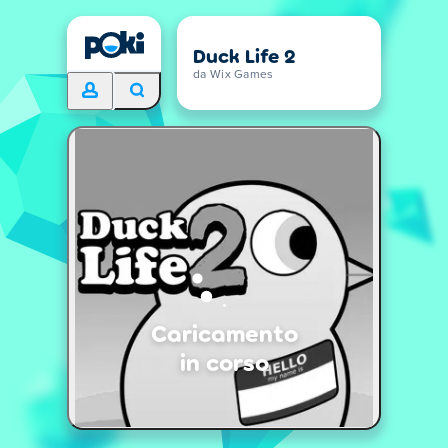
Duck Life 2
da Wix Games
Caricamento
in corso