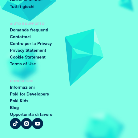
Giochi di Vestire
Tutti i giochi
AIUTO E SUPPORTO
Domande frequenti
Contattaci
Centro per la Privacy
Privacy Statement
Cookie Statement
Terms of Use
CONOSCERCI
Informazioni
Poki for Developers
Poki Kids
Blog
Opportunità di lavoro