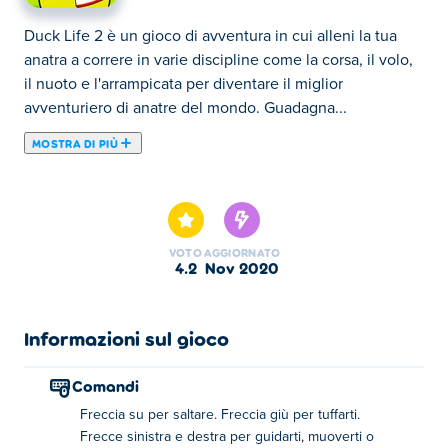
Duck Life 2 è un gioco di avventura in cui alleni la tua
anatra a correre in varie discipline come la corsa, il volo,
il nuoto e l'arrampicata per diventare il miglior
avventuriero di anatre del mondo. Guadagna...
MOSTRA DI PIÙ
Duck Life 2 è un gioco di avventura in cui alleni la tua
anatra a correre in varie discipline come la corsa, il volo,
il nuoto e l'arrampicata per diventare il miglior
avventuriero di anatre del mondo. Guadagna monete
VOTO
AGGIORNATO
allenando o gareggiando con altre anatre. Ci sono cinque
4.2
nov 2020
località per le gare: Scozia, Inghilterra, Egitto, Hawaii e
Giappone. Assicurati solo che la tua anatra abbia un po
'di resistenza prima della prossima gara nutrendola di
Informazioni sul gioco
semi. E non dimenticare di spendere i tuoi sudati dollari
d'anatra in fantastici accessori!
Comandi
Freccia su per saltare. Freccia giù per tuffarti.
Come giocare:
Frecce sinistra e destra per guidarti, muoverti o