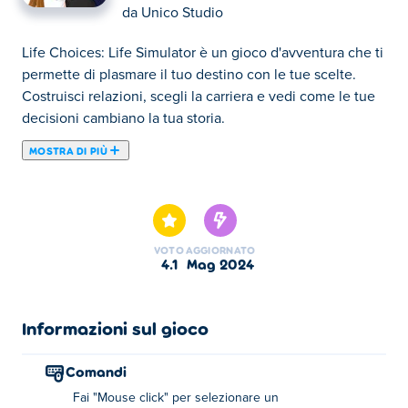
da
Unico Studio
Life Choices: Life Simulator è un gioco d'avventura che ti
permette di plasmare il tuo destino con le tue scelte.
Costruisci relazioni, scegli la carriera e vedi come le tue
decisioni cambiano la tua storia.
MOSTRA DI PIÙ
Life Choices: Life Simulator è un gioco di simulazione di
vita in cui hai il potere di creare personaggi, plasmare
destini e influenzare i risultati! Nel tentativo di far rivivere
la tua città natale, devi coinvolgere nuove persone,
VOTO
AGGIORNATO
interpretare le loro vite, completare compiti e riportare in
4.1
mag 2024
vita la città! Con la possibilità di creare numerosi
personaggi e oltre mille decisioni da prendere, ogni
scelta che farai, dalla nascita alla morte, avrà un impatto
Informazioni sul gioco
sulle abilità dei personaggi e modella la loro bussola
morale. Sei pronto ad affrontare le sfide della vita e a
Comandi
prendere le decisioni più difficili?
Fai "Mouse click" per selezionare un