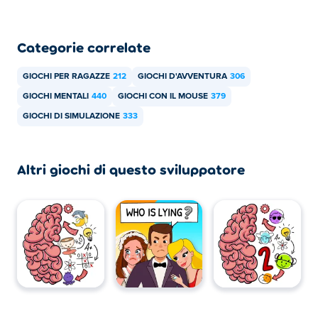
Puoi giocare a Life Choices: Life Simulator gratuitamente
su Poki.
Categorie correlate
Posso giocare a Life Choices: Life Simulator su
dispositivi mobili e desktop?
GIOCHI PER RAGAZZE
212
GIOCHI D'AVVENTURA
306
Scelte di vita: Life Simulator può essere giocato sul tuo
GIOCHI MENTALI
440
GIOCHI CON IL MOUSE
379
computer e su dispositivi mobili come telefoni e tablet.
GIOCHI DI SIMULAZIONE
333
Altri giochi di questo sviluppatore