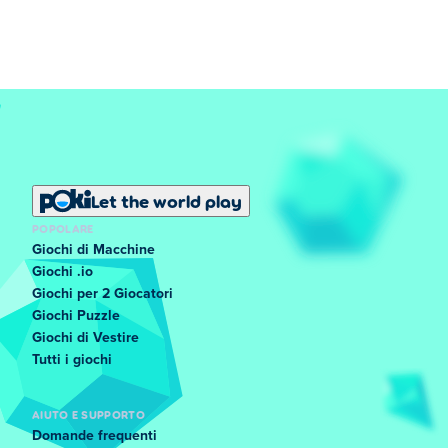
Let the world play
POPOLARE
Giochi di Macchine
Giochi .io
Giochi per 2 Giocatori
Giochi Puzzle
Giochi di Vestire
Tutti i giochi
AIUTO E SUPPORTO
Domande frequenti