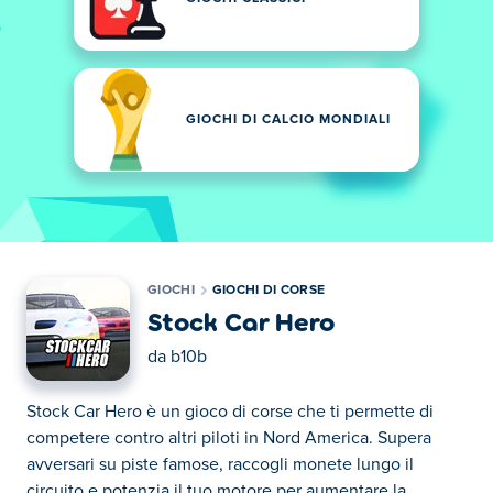
GIOCHI DI CALCIO MONDIALI
GIOCHI
GIOCHI DI CORSE
Stock Car Hero
da
b10b
Stock Car Hero è un gioco di corse che ti permette di
competere contro altri piloti in Nord America. Supera
avversari su piste famose, raccogli monete lungo il
circuito e potenzia il tuo motore per aumentare la