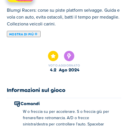
Blumgi Racers: corse su piste platform selvagge. Guida e
vola con auto, evita ostacoli, batti il tempo per medaglie.
Colleziona veicoli carini.
MOSTRA DI PIÙ
Blumgi Racers è un divertente gioco di corse che mette
alla prova le tue abilità di guida! Sfreccia su piattaforme
selvagge e impegnative, ma ecco il colpo di scena: la tua
auto può volare! Prendi il volo per superare gli ostacoli o
VOTO
AGGIORNATO
ottieni un aumento di velocità per battere il tempo. Ogni
4.2
ago 2024
livello offre medaglie di bronzo, argento e oro, quindi
punta in alto e stabilisci nuovi record. Inoltre, sblocca una
serie di graziose auto man mano che avanzi. Sei pronto a
Informazioni sul gioco
stabilire alcuni record mondiali?
Comandi
Come si gioca a Blumgi Racers?
W o freccia su per accelerare. S o freccia giù per
frenare/fare retromarcia. A/D o frecce
Accelerare: W o il tasto freccia su
sinistra/destra per controllare l'auto. Spacebar