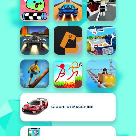
GIOCHI DI MACCHINE