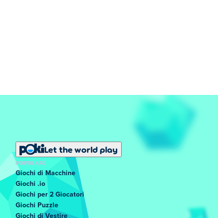
Let the world play
POPOLARE
Giochi di Macchine
Giochi .io
Giochi per 2 Giocatori
Giochi Puzzle
Giochi di Vestire