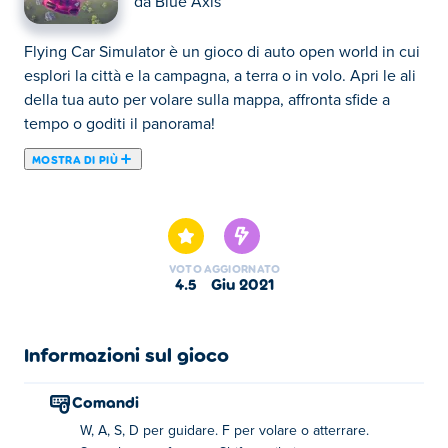
da
Blue Axis
Flying Car Simulator è un gioco di auto open world in cui
esplori la città e la campagna, a terra o in volo. Apri le ali
della tua auto per volare sulla mappa, affronta sfide a
tempo o goditi il panorama!
MOSTRA DI PIÙ
Flying Car Simulator è un gioco di guida 3D creato da
Blue Axis. In questo gioco, puoi guidare liberamente per
la città, o volare verso l'alto se la guida è troppo noiosa
per te. Goditi la vista della città dall'alto mentre fai i
VOTO
AGGIORNATO
cerchi a mezz'aria per mostrare le tue abilità di volo e
4.5
giu 2021
dimostrare che puoi affrontare una sfida. Ci sono diverse
auto tra cui scegliere, quindi scegli quella più adatta a te.
E non dimenticare di sfruttare il nitro per un dolce
Informazioni sul gioco
aumento di velocità!
Comandi
Come giocare:
W, A, S, D per guidare. F per volare o atterrare.