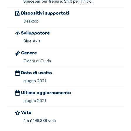
Spacebar per frenare. Shift per il nitro.
Drive - Chiavi WASD
Dispositivi supportati
Volare (o atterrare) - F
Desktop
Freno - Barra spaziatrice
Sviluppatore
Nitro - Shift
Blue Axis
Informazioni sul creatore:
Genere
Giochi di Guida
Flying Car Simulator è stato creato da Blue Axis. Questo
è il loro primo gioco su Poki!
Data di uscita
giugno 2021
Ultimo aggiornamento
giugno 2021
Voto
4.5 (1,198,389 voti)