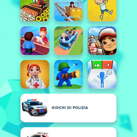
GIOCHI DI POLIZIA