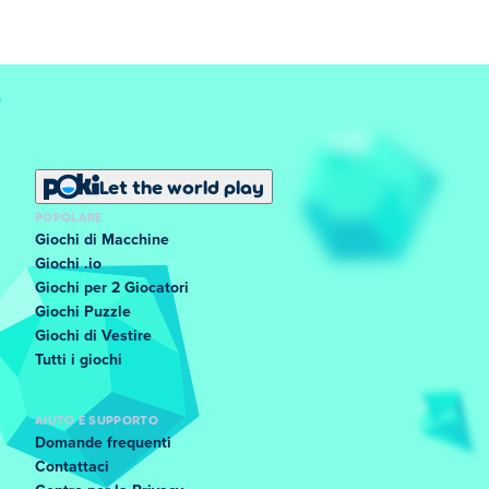
Let the world play
POPOLARE
Giochi di Macchine
Giochi .io
Giochi per 2 Giocatori
Giochi Puzzle
Giochi di Vestire
Tutti i giochi
AIUTO E SUPPORTO
Domande frequenti
Contattaci