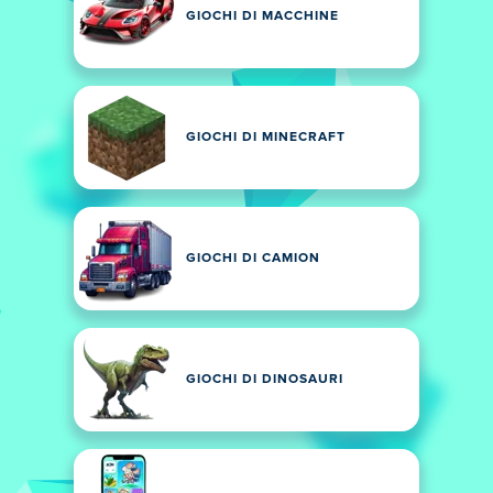
GIOCHI DI MACCHINE
GIOCHI DI MINECRAFT
GIOCHI DI CAMION
GIOCHI DI DINOSAURI