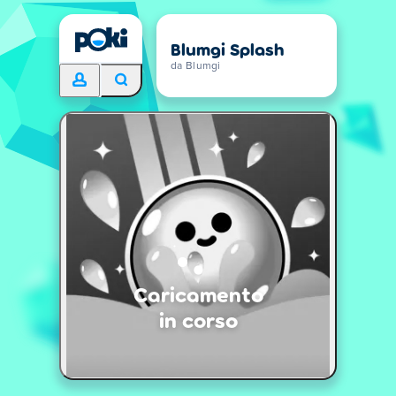
Blumgi Splash
da Blumgi
Caricamento
in corso