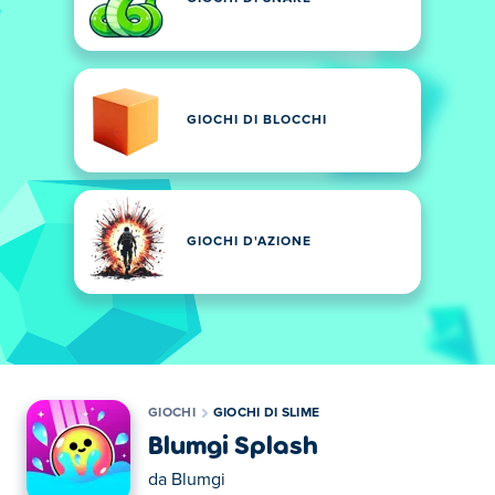
GIOCHI DI BLOCCHI
GIOCHI D'AZIONE
GIOCHI
GIOCHI DI SLIME
Blumgi Splash
da
Blumgi