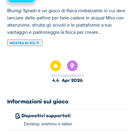
Blumgi Splash è un gioco di fisica rimbalzante in cui devi
lanciare delle palline per farle cadere in acqua! Mira con
attenzione, sfrutta gli scivoli e le piattaforme a tuo
vantaggio e padroneggia la fisica per creare...
MOSTRA DI PIÙ
Blumgi Splash è un gioco di fisica rimbalzante in cui devi
lanciare delle palline per farle cadere in acqua! Mira con
attenzione, sfrutta gli scivoli e le piattaforme a tuo
vantaggio e padroneggia la fisica per creare lo splash
VOTO
AGGIORNATO
perfetto. Ogni livello è una divertente sfida di tempismo
4.4
apr 2026
e precisione. Allinea il tuo tiro e fai in modo che ogni
pallina faccia SPLASH!
Informazioni sul gioco
Come si gioca a Blumgi Splash?
Dispositivi supportati
Tieni premuto per mirare, rilascia per sparare.
Desktop, telefono e tablet
Chi ha creato Blumgi Splash?