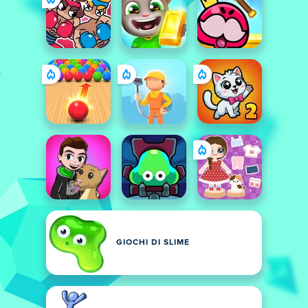
GIOCHI DI SLIME