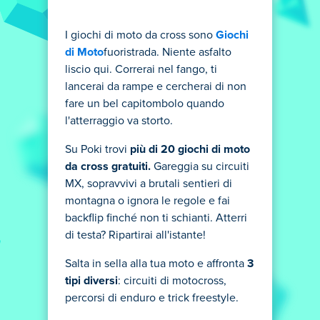
I giochi di moto da cross sono
Giochi
di Moto
fuoristrada. Niente asfalto
liscio qui. Correrai nel fango, ti
lancerai da rampe e cercherai di non
fare un bel capitombolo quando
l'atterraggio va storto.
Su Poki trovi
più di 20 giochi di moto
da cross gratuiti.
Gareggia su circuiti
MX, sopravvivi a brutali sentieri di
montagna o ignora le regole e fai
backflip finché non ti schianti. Atterri
di testa? Ripartirai all'istante!
Salta in sella alla tua moto e affronta
3
tipi diversi
: circuiti di motocross,
percorsi di enduro e trick freestyle.