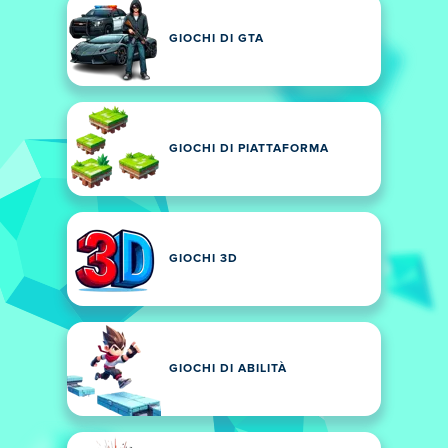
GIOCHI DI GTA
GIOCHI DI PIATTAFORMA
GIOCHI 3D
GIOCHI DI ABILITÀ