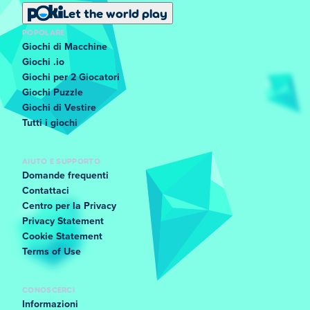
Let the world play
POPOLARE
Giochi di Macchine
Giochi .io
Giochi per 2 Giocatori
Giochi Puzzle
Giochi di Vestire
Tutti i giochi
AIUTO E SUPPORTO
Domande frequenti
Contattaci
Centro per la Privacy
Privacy Statement
Cookie Statement
Terms of Use
CONOSCERCI
Informazioni