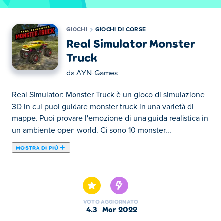
GIOCHI
GIOCHI DI CORSE
Real Simulator Monster
Truck
da
AYN-Games
Real Simulator: Monster Truck è un gioco di simulazione
3D in cui puoi guidare monster truck in una varietà di
mappe. Puoi provare l'emozione di una guida realistica in
un ambiente open world. Ci sono 10 monster...
MOSTRA DI PIÙ
Real Simulator: Monster Truck è un gioco di simulazione
3D in cui puoi guidare monster truck in una varietà di
mappe. Puoi provare l'emozione di una guida realistica in
un ambiente open world. Ci sono 10 monster truck e 4
VOTO
AGGIORNATO
mappe: Forest, Desert, Hill e Moon. C'è anche una
4.3
mar 2022
modalità corsa per competere con l'IA e una modalità