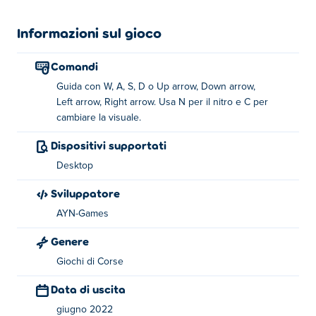
acrobazia per guidare monster truck su strade incredibili.
Ci sono 12 livelli in modalità corsa e acrobazie ciascuno,
Informazioni sul gioco
per un totale di 24. Spenderai i soldi guadagnati
acquistando nuove auto e migliorando quelle esistenti.
Comandi
Che cosa state aspettando? Sali su un monster truck e
Guida con W, A, S, D o Up arrow, Down arrow,
dimostra le tue abilità di guida!
Left arrow, Right arrow. Usa N per il nitro e C per
cambiare la visuale.
Come si gioca a Real Simulator: Monster
Truck?
Dispositivi supportati
Desktop
Drive - WASD o tasti freccia
Sviluppatore
Nitro - N
AYN-Games
Cambia fotocamera - C
Genere
Chi ha creato Real Simulator: Monster Truck?
Giochi di Corse
Real Simulator: Monster Truck è stato creato da AYN
Data di uscita
Games. Realizzano giochi di corse e di guida 3D
giugno 2022