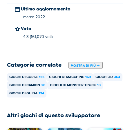
realistici. Gioca agli altri loro giochi Poki:
,
, e
Cyber Cars
Ultimo aggiornamento
Punk Racing
marzo 2022
Come posso giocare gratuitamente a Real
Simulator: Monster Truck?
Voto
4.3 (161,070 voti)
Puoi giocare a Real Simulator: Monster Truck
gratuitamente su Poki.
Posso giocare a Real Simulator: Monster Truck
Categorie correlate
MOSTRA DI PIÙ
su dispositivi mobili e desktop?
GIOCHI DI CORSE
155
GIOCHI DI MACCHINE
169
GIOCHI 3D
364
Real Simulator: Monster Truck è giocabile solo sul tuo
computer per ora.
GIOCHI DI CAMION
28
GIOCHI DI MONSTER TRUCK
13
GIOCHI DI GUIDA
134
Altri giochi di questo sviluppatore