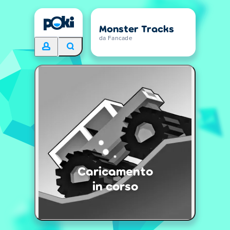
Monster Tracks
da Fancade
Caricamento
in corso