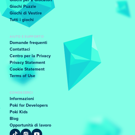
Giochi per 2 Giocatori
Giochi Puzzle
Giochi di Vestire
Tutti i giochi
AIUTO E SUPPORTO
Domande frequenti
Contattaci
Centro per la Privacy
Privacy Statement
Cookie Statement
Terms of Use
CONOSCERCI
Informazioni
Poki for Developers
Poki Kids
Blog
Opportunità di lavoro