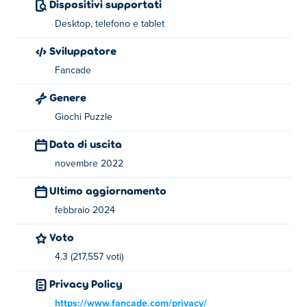
Dispositivi supportati
Recoil è stato creato da Fancade. Gioca agli altri loro
Desktop, telefono e tablet
giochi su Poki:
Drive Mad
E
Speed King
!
Sviluppatore
Come posso giocare a Recoil gratuitamente?
Fancade
Genere
Puoi giocare a Recoil gratuitamente su Poki.
Giochi Puzzle
Posso giocare a Recoil su dispositivi mobili e
desktop?
Data di uscita
novembre 2022
Puoi giocare a Recoil su dispositivi mobili e desktop
gratuitamente su Poki.
Ultimo aggiornamento
febbraio 2024
Voto
4.3 (217,557 voti)
Privacy Policy
https://www.fancade.com/privacy/