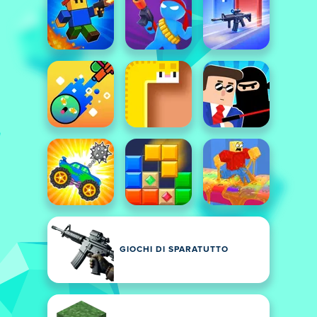
GIOCHI DI SPARATUTTO