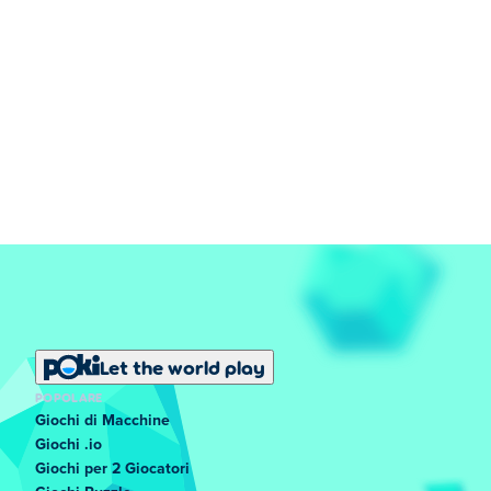
Let the world play
POPOLARE
Giochi di Macchine
Giochi .io
Giochi per 2 Giocatori