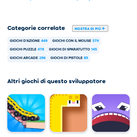
Categorie correlate
MOSTRA DI PIÙ
GIOCHI D'AZIONE
449
GIOCHI CON IL MOUSE
379
GIOCHI PUZZLE
478
GIOCHI DI SPARATUTTO
145
GIOCHI ARCADE
296
GIOCHI DI PISTOLE
85
Altri giochi di questo sviluppatore