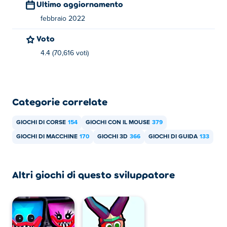
Ultimo aggiornamento
febbraio 2022
Neon Flytron: Cyberpunk Racer è stato creato da
GoGoMan. Questo è il loro primo gioco su Poki!
Voto
4.4 (70,616 voti)
Posso giocare gratuitamente a Neon Flytron:
Cyberpunk Racer?
Neon Flytron: Cyberpunk Racer è gratuito su Poki.
Categorie correlate
Posso giocare a Neon Flytron: Cyberpunk
Racer su dispositivi mobili e desktop?
GIOCHI DI CORSE
154
GIOCHI CON IL MOUSE
379
GIOCHI DI MACCHINE
170
GIOCHI 3D
366
GIOCHI DI GUIDA
133
Neon Flytron: Cyberpunk Racer è giocabile sul tuo
computer.
Altri giochi di questo sviluppatore