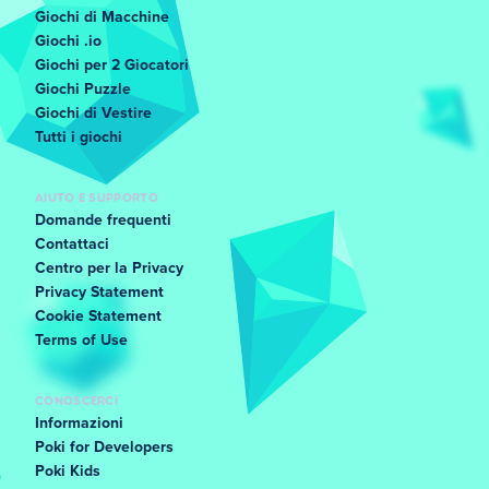
Giochi di Macchine
Giochi .io
Giochi per 2 Giocatori
Giochi Puzzle
Giochi di Vestire
Tutti i giochi
AIUTO E SUPPORTO
Domande frequenti
Contattaci
Centro per la Privacy
Privacy Statement
Cookie Statement
Terms of Use
CONOSCERCI
Informazioni
Poki for Developers
Poki Kids