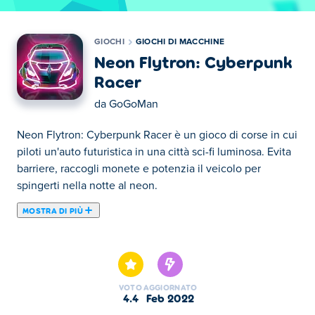
GIOCHI
GIOCHI DI MACCHINE
Neon Flytron: Cyberpunk
Racer
da
GoGoMan
Neon Flytron: Cyberpunk Racer è un gioco di corse in cui
piloti un'auto futuristica in una città sci-fi luminosa. Evita
barriere, raccogli monete e potenzia il veicolo per
spingerti nella notte al neon.
MOSTRA DI PIÙ
Neon Flytron: Cyberpunk Racer è un futuristico gioco di
corse automobilistiche in 3D in cui ti immergi nel traffico
in un affascinante mondo al neon. Schiva gli edifici,
muoviti tra ponti mobili, treni e giganteschi ventagli. È
VOTO
AGGIORNATO
anche così facile da giocare: puoi persino guidare il
4.4
feb 2022
veicolo con un solo dito. Non dimenticare di raccogliere