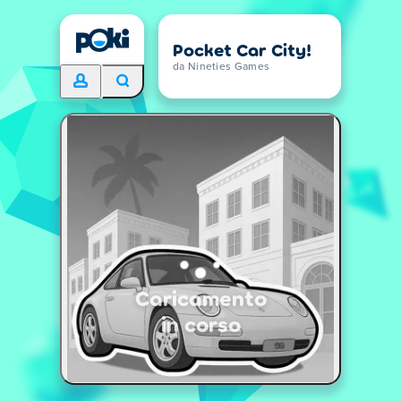
Pocket Car City!
da Nineties Games
Caricamento
in corso