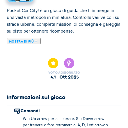
Pocket Car City! è un gioco di guida che ti immerge in
una vasta metropoli in miniatura. Controlla vari veicoli su
strade urbane, completa missioni di consegna e gareggia
su piste per ottenere ricompense.
MOSTRA DI PIÙ
Pocket Car City è un gioco di guida adrenalinico in cui
l'intera città è il tuo parco giochi! Percorri le strade,
esplora liberamente o lanciati in gare emozionanti per
guadagnare denaro. Lanciati dalle rampe, distruggi
VOTO
AGGIORNATO
ostacoli come alberi (o persino sfortunati pedoni) e
4.1
ott 2025
raccogli stelle per accumulare monete e ottenere auto
migliori. Vuoi esplorare, schiantarti e gareggiare, tutto in
uno?
Informazioni sul gioco
Come giocare a Pocket Car City!
Comandi
W o Up arrow per accelerare. S o Down arrow
Accelerare: W o il tasto freccia su
per frenare o fare retromarcia. A, D, Left arrow o