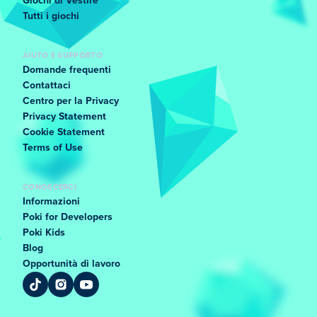
Giochi di Vestire
Tutti i giochi
AIUTO E SUPPORTO
Domande frequenti
Contattaci
Centro per la Privacy
Privacy Statement
Cookie Statement
Terms of Use
CONOSCERCI
Informazioni
Poki for Developers
Poki Kids
Blog
Opportunità di lavoro