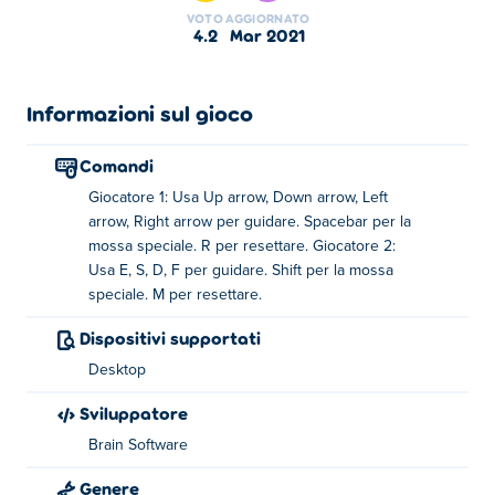
deserta. Raccogli le monete lungo la strada per
VOTO
AGGIORNATO
acquistare nuovi veicoli più belli, come un'affascinante
4.2
mar 2021
macchina sportiva o un enorme camion della spazzatura,
e prova a vincere gara dopo gara. Se sei eccitato al
pensiero di guidare ad alta velocità per la città, simula
Informazioni sul gioco
quella sensazione in 2 Player City Racing! Riuscirai a
battere tutti i tuoi avversari fino al traguardo e vederli
Comandi
mangiare la tua polvere?
Giocatore 1: Usa Up arrow, Down arrow, Left
arrow, Right arrow per guidare. Spacebar per la
Come giocare:
mossa speciale. R per resettare. Giocatore 2:
Usa E, S, D, F per guidare. Shift per la mossa
Giocatore 1
speciale. M per resettare.
Drive: tasti freccia
Dispositivi supportati
Desktop
Speciale - Barra spaziatrice
Sviluppatore
Ripristina - R
Brain Software
Giocatore 2
Genere