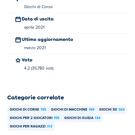
Giochi di Corse
Drive: chiavi ESDF
Data di uscita
Speciale - Shift sinistro
aprile 2021
Ripristina - M
Ultimo aggiornamento
Informazioni sul creatore:
marzo 2021
2 Player City Racing 2 è stato creato da Brain Software.
Voto
Gioca ai loro altri giochi casuali Poki:
Fortride: Open
4.2 (35,780 voti)
World
,
2 Player City Racing
,
Just Park It 12
,
Extreme Off
Road Cars
e car-drift-racers-2
Categorie correlate
GIOCHI DI CORSE
155
GIOCHI DI MACCHINE
169
GIOCHI 3D
362
GIOCHI PER 2 GIOCATORI
155
GIOCHI DI GUIDA
134
GIOCHI PER RAGAZZI
313