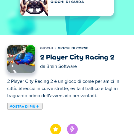
GIOCHI DI GUIDA
GIOCHI
GIOCHI DI CORSE
2 Player City Racing 2
da
Brain Software
2 Player City Racing 2 è un gioco di corse per amici in
città. Sfreccia in curve strette, evita il traffico e taglia il
traguardo prima dell'avversario per vantarti.
MOSTRA DI PIÙ
2 Player City 2 Racing è un gioco di corse
automobilistiche 3D creato da Brain Software. Competi
contro altri piloti per le strade della città in gran parte