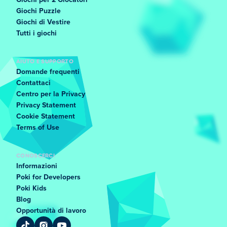
Giochi per 2 Giocatori
Giochi Puzzle
Giochi di Vestire
Tutti i giochi
AIUTO E SUPPORTO
Domande frequenti
Contattaci
Centro per la Privacy
Privacy Statement
Cookie Statement
Terms of Use
CONOSCERCI
Informazioni
Poki for Developers
Poki Kids
Blog
Opportunità di lavoro