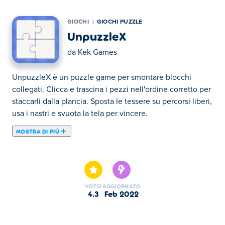
GIOCHI
GIOCHI PUZZLE
UnpuzzleX
da
Kek Games
UnpuzzleX è un puzzle game per smontare blocchi
collegati. Clicca e trascina i pezzi nell'ordine corretto per
staccarli dalla plancia. Sposta le tessere su percorsi liberi,
usa i nastri e svuota la tela per vincere.
MOSTRA DI PIÙ
UnpuzzleX è un gioco di pensiero creato da Kek Games.
Il tuo obiettivo è rimuovere tutti i pezzi del puzzle fino a
quando la tela non è vuota. Fare clic e trascinare un
pezzo per estrarlo e rimuoverlo dal puzzle. Puoi tirare un
VOTO
AGGIORNATO
pezzo solo se non c'è nessun altro pezzo che blocca la
4.3
feb 2022
strada. Ci sono 17 pezzi di puzzle unici, oltre 35 livelli,
due modalità di gioco (classica e veloce) e innumerevoli