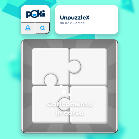
UnpuzzleX
da Kek Games
Caricamento
in corso