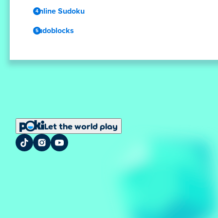
Online Sudoku
Sudoblocks
Let the world play