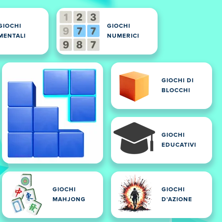
GIOCHI
GIOCHI
MENTALI
NUMERICI
GIOCHI DI
BLOCCHI
GIOCHI
EDUCATIVI
GIOCHI
GIOCHI
MAHJONG
D'AZIONE