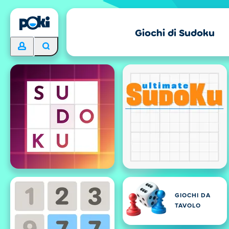
Giochi di Sudoku
GIOCHI DA
TAVOLO