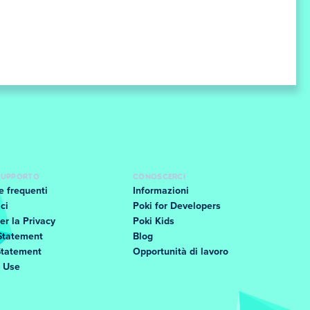
 SUPPORTO
CONOSCERCI
 frequenti
Informazioni
ci
Poki for Developers
er la Privacy
Poki Kids
Statement
Blog
Statement
Opportunità di lavoro
f Use