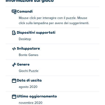
Informazioni sul gioco
Come giocare:
Comandi
Mouse click per interagire con il puzzle. Mouse
Usa il tasto sinistro del mouse per interagire con il
click sulla lampadina per avere dei suggerimenti.
puzzle. Fare clic sulla lampadina per suggerimenti.
Dispositivi supportati
Informazioni sul creatore:
Desktop
Green è stato creato da Bart Bonte. Dai un'occhiata al
Sviluppatore
loro altro gioco
Factory Balls Forever
su
Poki
!
Bonte Games
Genere
Giochi Puzzle
Data di uscita
agosto 2020
Ultimo aggiornamento
novembre 2020