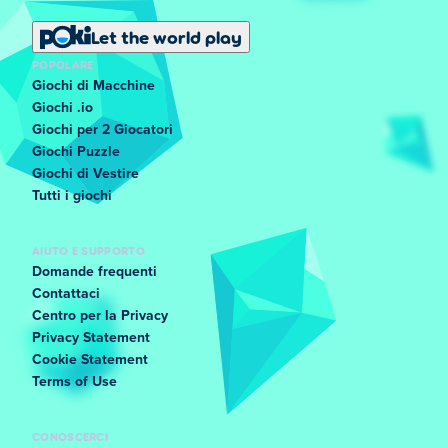
Let the world play
POPOLARE
Giochi di Macchine
Giochi .io
Giochi per 2 Giocatori
Giochi Puzzle
Giochi di Vestire
Tutti i giochi
AIUTO E SUPPORTO
Domande frequenti
Contattaci
Centro per la Privacy
Privacy Statement
Cookie Statement
Terms of Use
CONOSCERCI