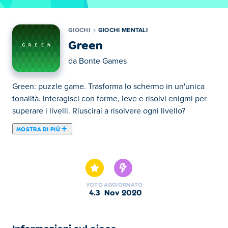
GIOCHI
GIOCHI MENTALI
Green
da
Bonte Games
Green: puzzle game. Trasforma lo schermo in un'unica
tonalità. Interagisci con forme, leve e risolvi enigmi per
superare i livelli. Riuscirai a risolvere ogni livello?
MOSTRA DI PIÙ
Green è un puzzle game in cui ogni livello è
sostanzialmente diverso. Ci sono 50 puzzle unici e ben
realizzati, e devi pensare fuori dagli schemi per risolverli
tutti. Sentiti libero di usare il pulsante della lampadina
VOTO
AGGIORNATO
che apparirà nell'angolo in alto a destra se sei bloccato a
4.3
nov 2020
un livello. Nota che ci sono più suggerimenti per ogni
livello, assicurati di leggerli tutti. In quanto tempo puoi
completare tutti i 50 livelli e completare il verde?