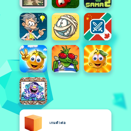
เกมตัวต่อ