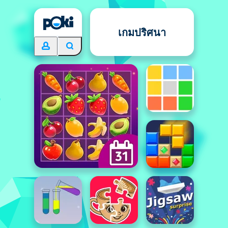
เกมปริศนา