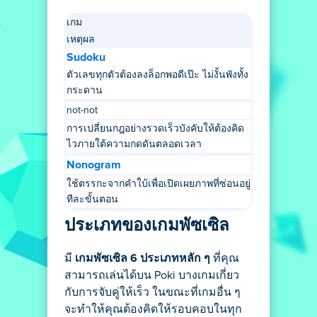
เกม
เหตุผล
Sudoku
ตัวเลขทุกตัวต้องลงล็อกพอดีเป๊ะ ไม่งั้นพังทั้ง
กระดาน
not-not
การเปลี่ยนกฎอย่างรวดเร็วบังคับให้ต้องคิด
ไวภายใต้ความกดดันตลอดเวลา
Nonogram
ใช้ตรรกะจากคำใบ้เพื่อเปิดเผยภาพที่ซ่อนอยู่
ทีละขั้นตอน
ประเภทของเกมพัซเซิล
มี
เกมพัซเซิล 6 ประเภทหลัก ๆ
ที่คุณ
สามารถเล่นได้บน Poki บางเกมเกี่ยว
กับการจับคู่ให้เร็ว ในขณะที่เกมอื่น ๆ
จะทำให้คุณต้องคิดให้รอบคอบในทุก