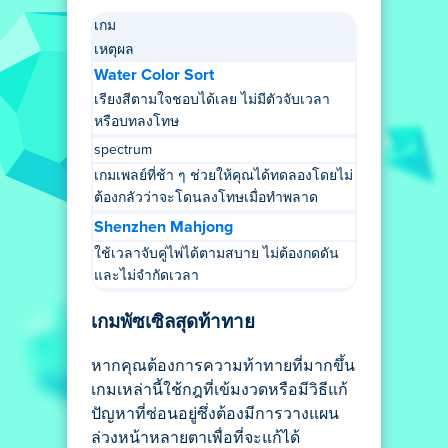
เกม
เหตุผล
Water Color Sort
เรียงสีตามใจชอบได้เลย ไม่มีตัวจับเวลา
หรือบทลงโทษ
spectrum
เกมเพลย์ที่ช้า ๆ ช่วยให้คุณได้ทดลองโดยไม่
ต้องกลัวว่าจะโดนลงโทษเมื่อทำพลาด
Shenzhen Mahjong
ใช้เวลาจับคู่ไพ่ได้ตามสบาย ไม่ต้องกดดัน
และไม่จำกัดเวลา
เกมพัซเซิลสุดท้าทาย
หากคุณต้องการความท้าทายที่มากขึ้น
เกมเหล่านี้ใช้กฎที่เข้มงวดหรือมีวิธีแก้
ปัญหาที่ซ่อนอยู่ซึ่งต้องมีการวางแผน
ล่วงหน้าหลายตาเพื่อที่จะแก้ได้