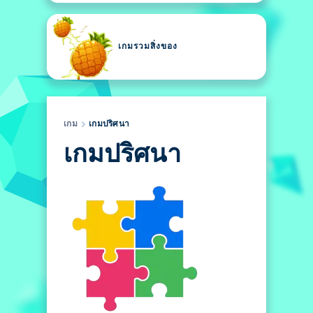
เกมรวมสิ่งของ
เกม
เกมปริศนา
เกมปริศนา