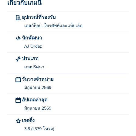
เกี่ยวกับเกมนี้
วิธีเล่นเกม Veggie Merge?
อุปกรณ์ที่รองรับ
คลิกหรือแตะเพื่อเลือก คลิกค้างไว้เพื่อรวมตัวเลือก
เดสก์ท็อป, โทรศัพท์และแท็บเล็ต
ใครเป็นผู้สร้างเกม Veggie Merge?
นักพัฒนา
เกม Veggie Merge สร้างโดย AJ Ordaz ลองเล่นเกมอื่นๆ
AJ Ordaz
ของพวกเขาได้ที่ Poki (โปกิ):
A Pretty Odd Bunny
,
A
ประเภท
Cleaning Story
, nekopirate,
Nekopirate: Quest for Gold!
,
เกมปริศนา
A Pretty Odd Bunny: Roast it!
, cannon-blast,
Ranch UFO
,
La Petite Avril
, และ
Lidle Legend
!
วันวางจำหน่าย
ฉันจะเล่น Veggie Merge ได้ฟรีได้อย่างไร?
มิถุนายน 2569
อัปเดตล่าสุด
คุณสามารถเล่น Veggie Merge ได้ฟรีบน Poki
มิถุนายน 2569
ฉันสามารถเล่น Veggie Merge บนอุปกรณ์มือถือ
เรตติ้ง
และคอมพิวเตอร์ได้หรือไม่?
3.8 (1,379 โหวต)
เกม Veggie Merge สามารถเล่นได้ทั้งบนคอมพิวเตอร์และ