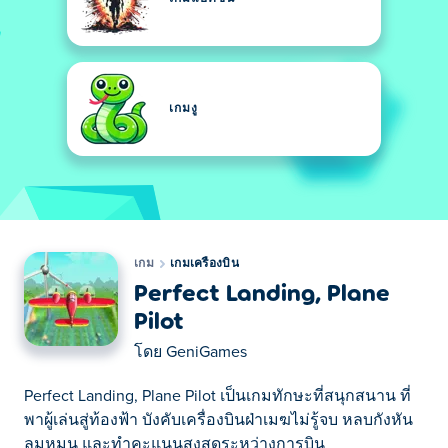
เกมงู
เกม
เกมเครื่องบิน
Perfect Landing, Plane
Pilot
โดย
GeniGames
Perfect Landing, Plane Pilot เป็นเกมทักษะที่สนุกสนาน ที่
พาผู้เล่นสู่ท้องฟ้า บังคับเครื่องบินฝ่าเมฆไม่รู้จบ หลบกังหัน
ลมหมุน และทำคะแนนสูงสุดระหว่างการบิน