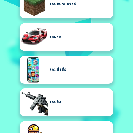
เกมส์มายคราฟ
เกมรถ
เกมมือถือ
เกมยิง