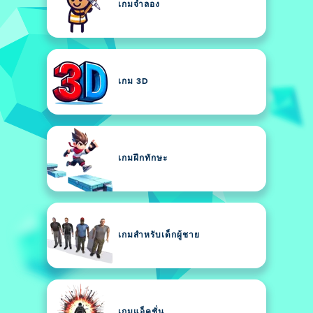
เกมจำลอง
เกม 3D
เกมฝึกทักษะ
เกมสำหรับเด็กผู้ชาย
เกมแอ็คชั่น