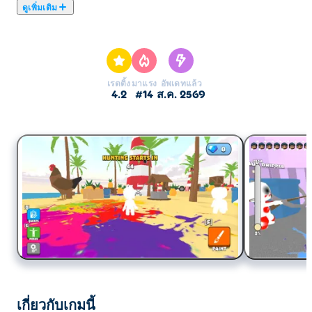
ดูเพิ่มเติม
Hide and Paint เป็นเกมเล่นหลายคนที่จะยกระดับเกม
ซ่อนหาไปอีกขั้น คุณคือกิ้งก่าสีขาวที่พยายามพรางตัวให้
กลมกลืนกับโลกโดยรอบ ดังนั้นจงหาสถานที่ที่เหมาะสม
ทาสีตัวเองให้เข้ากับสถานที่นั้น และหยุดนิ่งในท่าทางที่ถูก
เรตติ้ง
มาแรง
อัพเดทแล้ว
ต้อง การมองหาสถานที่ซ่อนตัวที่ดี การเลือกมุมที่เหมาะสม
4.2
#14
ส.ค. 2569
และทักษะการวาดภาพขั้นเทพ คือกุญแจสำคัญในการซ่อน
ตัว เอาชนะนักล่าด้วยการปลอมตัวที่จะทำให้กิ้งก่าตัวจริง
อิจฉา คุณจะสามารถพรางตัวได้ดีกว่าคนอื่นๆ หรือไม่?
วิธีเล่นเกมซ่อนหาและระบายสี?
เดิน: ใช้ปุ่ม WASD หรือปุ่มลูกศร
กล้อง: ปรับมุมกล้องด้วยเมาส์ของคุณ
สี: F
ใครเป็นผู้สร้างเกม Hide and Paint?
เกี่ยวกับเกมนี้
เกม Hide and Paint สร้างสรรค์โดย OnRush Studio ลอง