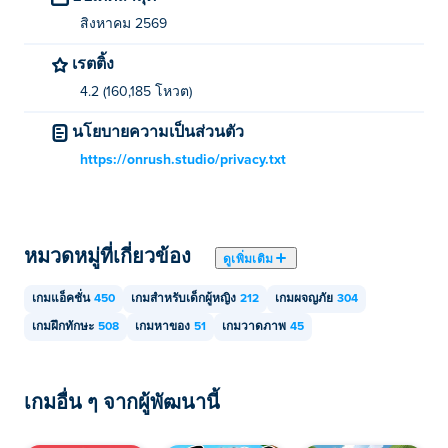
สิงหาคม 2569
เรตติ้ง
4.2 (160,185 โหวต)
นโยบายความเป็นส่วนตัว
https://onrush.studio/privacy.txt
หมวดหมู่ที่เกี่ยวข้อง
ดูเพิ่มเติม
เกมแอ็คชั่น
450
เกมสำหรับเด็กผู้หญิง
212
เกมผจญภัย
304
เกมฝึกทักษะ
508
เกมหาของ
51
เกมวาดภาพ
45
เกมอื่น ๆ จากผู้พัฒนานี้