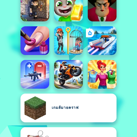
เกมส์มายคราฟ