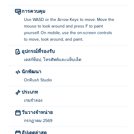
เล่นเกมอื่นๆ ของพวกเขาได้ที่ Poki (โปกิ):
Tribals.io
,
การควบคุม
Venge.io
,
Eat the world
,
Shipo.io
,
Arcane Archer
,
Jungle
Use WASD or the Arrow Keys to move. Move the
Friends
,
Burger Bounty
,
MagicLand.io
,
Fishing League
,
mouse to look around and press F to paint
Sprint League | Backrooms
,
Build League
,
Soccer League
yourself. On mobile, use the on-screen controls
และ
TexasWorm.io
!
to move, look around, and paint.
ฉันจะเล่นเกม Hide and Paint ได้ฟรีได้อย่างไร?
รีบหาที่ซ่อนที่สมบูรณ์แบบก่อนที่นักล่าจะมาถึง
อุปกรณ์ที่รองรับ
เดสก์ท็อป, โทรศัพท์และแท็บเล็ต
คุณสามารถเล่นเกมซ่อนหาและระบายสีได้ฟรีบน Poki
นักพัฒนา
ฉันสามารถเล่นเกม Hide and Paint บนอุปกรณ์มือ
ถือและคอมพิวเตอร์ได้หรือไม่?
OnRush Studio
ประเภท
เกม Hide and Paint สามารถเล่นได้ทั้งบนคอมพิวเตอร์และ
อุปกรณ์พกพา เช่น โทรศัพท์และแท็บเล็ต
เกมจำลอง
วันวางจำหน่าย
กรกฎาคม 2569
อัปเดตล่าสุด