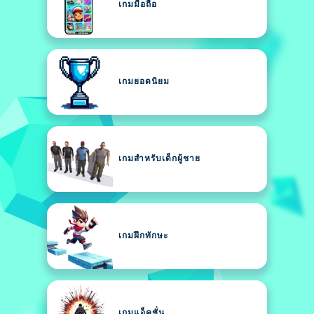
เกมมือถือ
เกมยอดนิยม
เกมสำหรับเด็กผู้ชาย
เกมฝึกทักษะ
เกมแอ็คชั่น