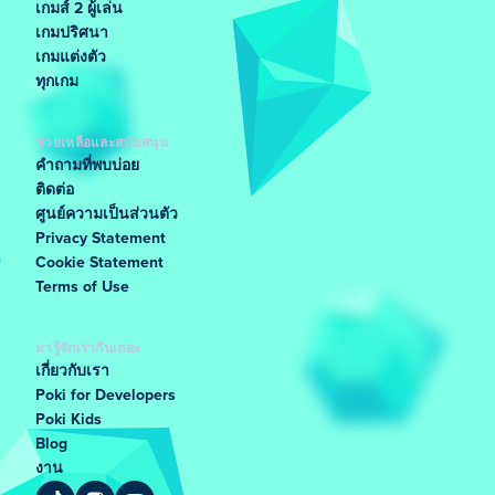
เกมส์ 2 ผู้เล่น
เกมปริศนา
เกมแต่งตัว
ทุกเกม
ช่วยเหลือและสนับสนุน
คำถามที่พบบ่อย
ติดต่อ
ศูนย์ความเป็นส่วนตัว
Privacy Statement
Cookie Statement
Terms of Use
มารู้จักเรากันเถอะ
เกี่ยวกับเรา
Poki for Developers
Poki Kids
Blog
งาน