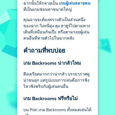
ฉากนั้นให้กลายเป็น
เกมผู้เล่นหลายคน
ที่เป็นเกมซ่อนหาขนาดใหญ่
คุณอาจจะต้องพรางตัวเป็นส่วนหนึ่ง
ของฉาก วิ่งหนีตุง ตุง สาฮูร์ไปตามทาง
เดินที่เหมือนกันเป๊ะ หรือตามรอยผู้เล่น
คนอื่นที่หายตัวไปในฉากหลัง
คำถามที่พบบ่อย
เกม Backrooms น่ากลัวไหม
ตึงเครียดมากกว่าน่ากลัว บรรยากาศดู
น่าขนลุก แต่รูปแบบการเล่นคือการชิง
ไหวชิงพริบกับผู้เล่นคนอื่น
เกม Backrooms ฟรีหรือไม่
บน Poki เกม Backrooms ทั้งหมดเล่นได้