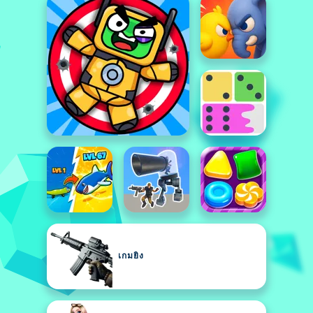
เกมยิง