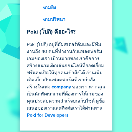
เกมยิง
เกมปริศนา
Poki (โปกิ) คืออะไร?
Poki (โปกิ) อยู่ที่อัมสเตอร์ดัมและมีทีม
งานถึง 40 คนที่ทำงานกับแพลตฟอร์ม
เกมของเรา เป้าหมายของเราคือการ
สร้างสนามเด็กเล่นออนไลน์ที่ยอดเยี่ยม
ฟรีและเปิดให้ทุกคนเข้าถึงได้ อ่านเพิ่ม
เติมเกี่ยวกับแพลตฟอร์มที่เรากำลัง
สร้างในเพจ
company
ของเรา หากคุณ
เป็นนักพัฒนาเกมที่ต้องการให้เกมของ
คุณประสบความสำเร็จบนเว็บไซต์ ดูข้อ
เสนอของเราและติดต่อเราได้ผ่านทาง
Poki for Developers