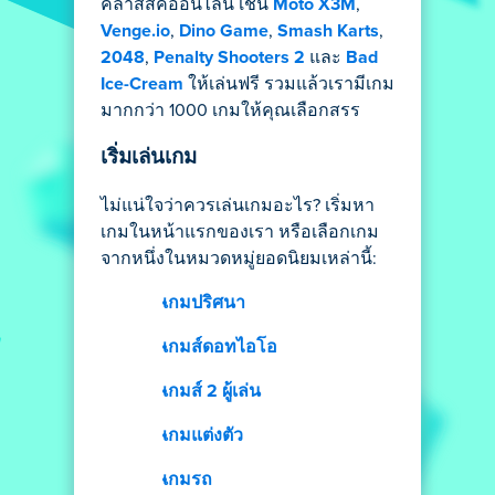
คลาสสิคออนไลน์ เช่น
Moto X3M
,
Venge.io
,
Dino Game
,
Smash Karts
,
2048
,
Penalty Shooters 2
และ
Bad
Ice-Cream
ให้เล่นฟรี รวมแล้วเรามีเกม
มากกว่า 1000 เกมให้คุณเลือกสรร
เริ่มเล่นเกม
ไม่แน่ใจว่าควรเล่นเกมอะไร? เริ่มหา
เกมในหน้าแรกของเรา หรือเลือกเกม
จากหนึ่งในหมวดหมู่ยอดนิยมเหล่านี้:
เกมปริศนา
เกมส์ดอทไอโอ
เกมส์ 2 ผู้เล่น
เกมแต่งตัว
เกมรถ