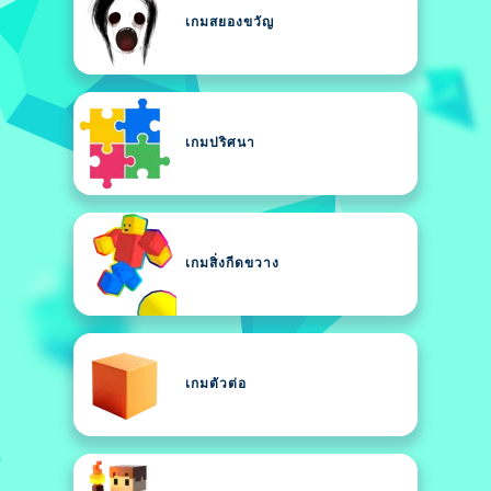
เกมสยองขวัญ
เกมปริศนา
เกมสิ่งกีดขวาง
เกมตัวต่อ