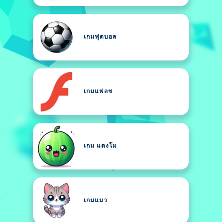
เกมฟุตบอล
เกมแฟลช
เกม แตงโม
เกมแมว