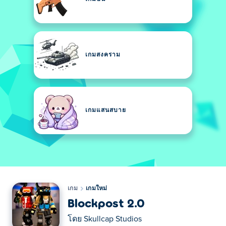
เกมสงคราม
เกมแสนสบาย
เกม
เกมใหม่
Blockpost 2.0
โดย
Skullcap Studios