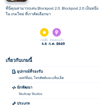
ที่นี่คุณสามารถเล่น Blockpost 2.0. Blockpost 2.0 เป็นหนึ่ง
ใน เกมใหม่ ที่เราคัดเลือกมา
ที่นี่คุณสามารถเล่น Blockpost 2.0. Blockpost 2.0 เป็นหนึ่ง
ใน เกมใหม่ ที่เราคัดเลือกมา
เรตติ้ง
อัพเดทแล้ว
4.5
ก.ค. 2569
เกี่ยวกับเกมนี้
อุปกรณ์ที่รองรับ
เดสก์ท็อป, โทรศัพท์และแท็บเล็ต
นักพัฒนา
Skullcap Studios
ประเภท