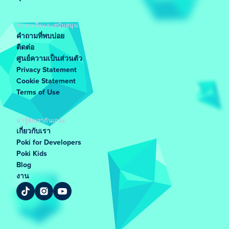
ช่วยเหลือและสนับสนุน
คำถามที่พบบ่อย
ติดต่อ
ศูนย์ความเป็นส่วนตัว
Privacy Statement
Cookie Statement
Terms of Use
มารู้จักเรากันเถอะ
เกี่ยวกับเรา
Poki for Developers
Poki Kids
Blog
งาน