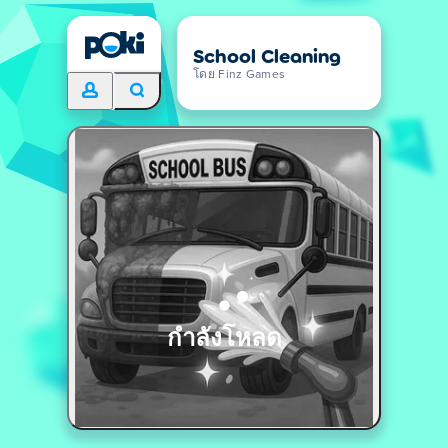
School Cleaning
โดย Finz Games
กำลังโหลด