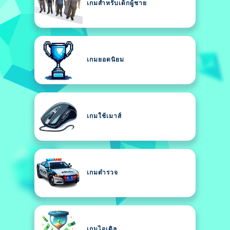
เกมสำหรับเด็กผู้ชาย
เกมยอดนิยม
เกมใช้เมาส์
เกมตำรวจ
เกมไอเดิล