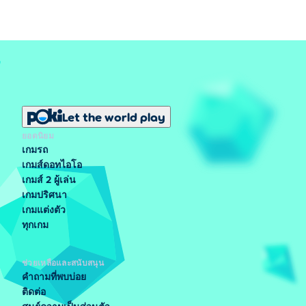
Let the world play
ยอดนิยม
เกมรถ
เกมส์ดอทไอโอ
เกมส์ 2 ผู้เล่น
เกมปริศนา
เกมแต่งตัว
ทุกเกม
ช่วยเหลือและสนับสนุน
คำถามที่พบบ่อย
ติดต่อ