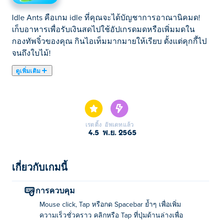
Idle Ants คือเกม idle ที่คุณจะได้บัญชาการอาณานิคมด!
เก็บอาหารเพื่อรับเงินสดไปใช้อัปเกรดมดหรือเพิ่มมดใน
กองทัพจิ๋วของคุณ กินไอเท็มมากมายให้เรียบ ตั้งแต่คุกกี้ไป
จนถึงใบไม้!
ดูเพิ่มเติม
ที่นี่คุณสามารถเล่น Idle Ants. Idle Ants เป็นหนึ่งใน เกม
จำลอง ที่เราคัดเลือกมา
เรตติ้ง
อัพเดทแล้ว
4.5
พ.ย. 2565
เกี่ยวกับเกมนี้
การควบคุม
Mouse click, Tap หรือกด Spacebar ย้ำๆ เพื่อเพิ่ม
ความเร็วชั่วคราว คลิกหรือ Tap ที่ปุ่มด้านล่างเพื่อ