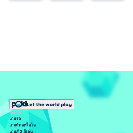
Let the world play
ยอดนิยม
เกมรถ
เกมส์ดอทไอโอ
เกมส์ 2 ผู้เล่น