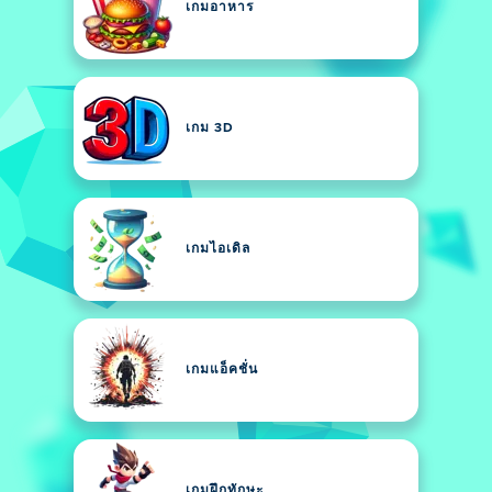
เกมอาหาร
เกม 3D
เกมไอเดิล
เกมแอ็คชั่น
เกมฝึกทักษะ