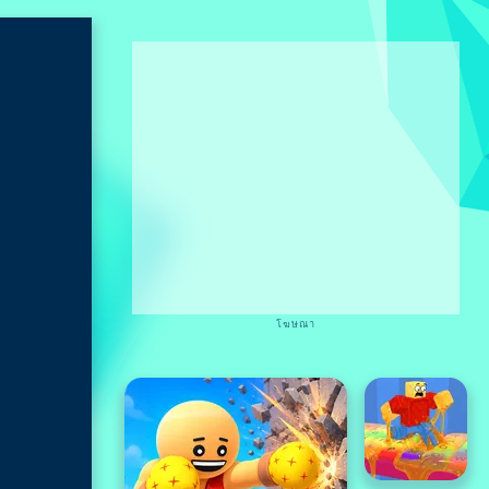
โฆษณา