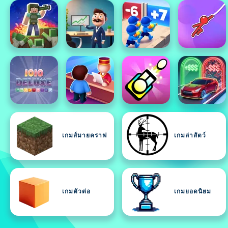
เกมส์มายคราฟ
เกมล่าสัตว์
เกมตัวต่อ
เกมยอดนิยม