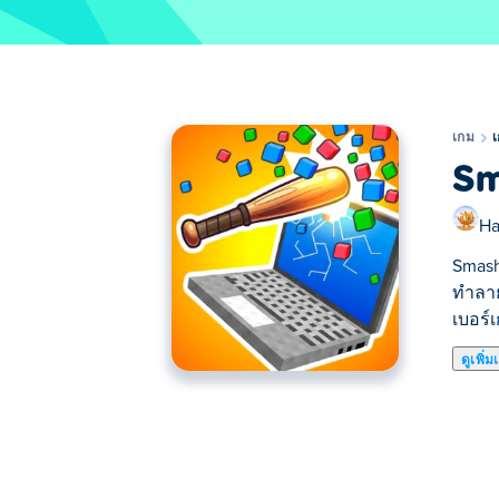
เกม
S
Ha
Smash
ทำลาย
เบอร์เ
ดูเพิ่ม
Smash Room เป็นเกมจำลองสถานการณ์ที่คุ
เลือกจาก 20 ไอเท็มในชีวิตประจำวัน ไม่ว่าจ
จรวด เหวี่ยงไม้เบสบอล ปล่อยคลัสเตอร์บอมบ์
เซ็น และปฏิกิริยาลูกโซ่ ด้วยอาวุธทำลายล้