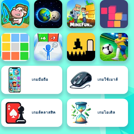
เกมมือถือ
เกมใช้เมาส์
เกมส์คลาสสิค
เกมไอเดิล