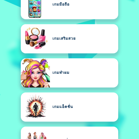
เกมมือถือ
เกมเสริมสวย
เกมทำผม
เกมแอ็คชั่น