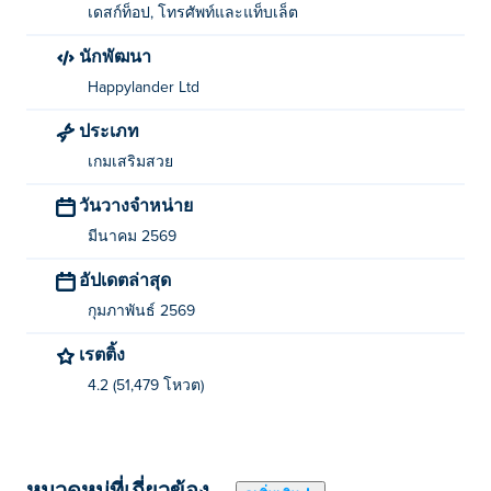
เกม Diva Makeup Studio สร้างโดย Happylander Ltd. ลอง
เดสก์ท็อป, โทรศัพท์และแท็บเล็ต
เล่นเกมอื่นๆ ของพวกเขาได้ที่ Poki (โปกิ):
Diva Hair Salon
,
นักพัฒนา
Bottle Flip Challenge
,
Bowling Champion
,
Hit the Fan
,
Happylander Ltd
Penalty Rivals
,
Ping Pong Go!
,
Speed Pool King
, และ
Truck Slam
!
ประเภท
ฉันจะเล่นเกม Diva Makeup Studio ได้ฟรีได้
เกมเสริมสวย
อย่างไร?
วันวางจำหน่าย
คุณสามารถเล่น Diva Makeup Studio ได้ฟรีบน Poki
มีนาคม 2569
อัปเดตล่าสุด
ฉันสามารถเล่น Diva Makeup Studio บนอุปกรณ์
มือถือและคอมพิวเตอร์ได้หรือไม่?
กุมภาพันธ์ 2569
เรตติ้ง
เกม Diva Makeup Studio สามารถเล่นได้ทั้งบน
คอมพิวเตอร์และอุปกรณ์พกพา เช่น โทรศัพท์และแท็บเล็ต
4.2 (51,479 โหวต)
หมวดหมู่ที่เกี่ยวข้อง