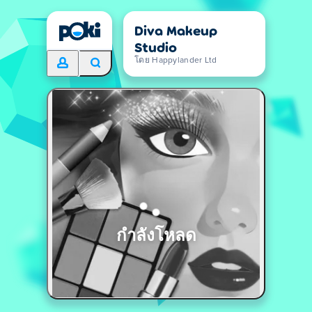
Diva Makeup
Studio
โดย Happylander Ltd
กำลังโหลด