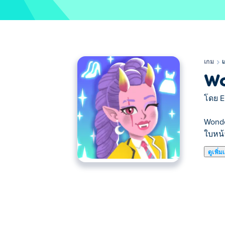
เกม
เ
Wo
โดย
E
Wonde
ใบหน้า
ดูเพิ่ม
Wonder High Dress-Up คือเกมแต่งตัวสุดอล
คุณให้มีสไตล์สุดสยองล่าสุด! ปรับแต่งใบ
จะเล่น Wonder High Dress-Up ได้อ
การเคลื่อนที่: ลากด้วยเมาส์หรือใช้