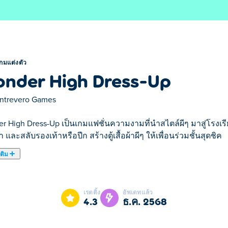
กมแต่งตัว
nder High Dress-Up
ntrevero Games
r High Dress-Up เป็นเกมแฟชั่นความงามที่นำสไตล์ผีๆ มาสู่โรงเรีย
 และสลับรองเท้าหรือปีก สร้างตู้เสื้อผ้าผีๆ ให้เพื่อนร่วมชั้นสุดชิค
เติม
ังการที่ให้คุณสร้างตัวละครสุดหลอนและมีสไตล์เป็นของตัวเอง แต
หน้า ชุด รองเท้า หาง และปีกของคุณ! คุณมีคุณสมบัติพอที่จะเป็
เรตติ้ง
อัพเดทแล้ว
4.3
ธ.ค. 2568
ย่างไร?
นิ้ว ใช้ WASD หรือปุ่มลูกศร