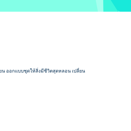
น ออกแบบชุดให้สิ่งมีชีวิตสุดหลอน เปลี่ยน
่งตัวตัวละครและเพื่อนร่วมชั้นสุดสยองของ
นไอคอนสุดสยองของ Wonder High ไหม?