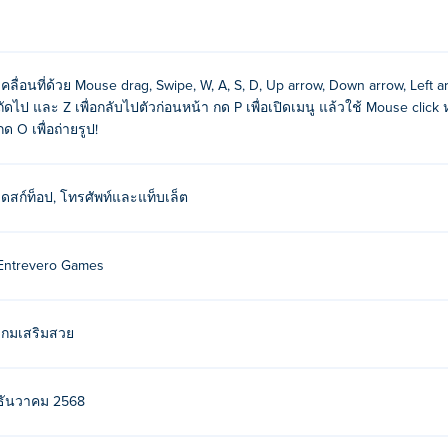
เกอร์และเลือกเสื้อผ้าที่คุณชอบ!
ไป, Z เพื่อกลับไปยังตุ๊กตาตัวก่อนหน้า
เคลื่อนที่ด้วย Mouse drag, Swipe, W, A, S, D, Up arrow, Down arrow, Left arr
เพื่อเปิดเมนู จากนั้นคลิกหรือแตะที่ตัวเลือกที่คุณต้องการ
ถัดไป และ Z เพื่อกลับไปตัวก่อนหน้า กด P เพื่อเปิดเมนู แล้วใช้ Mouse click หร
กด O เพื่อถ่ายรูป!
กตาไว้ในตำแหน่งเดิม โดยให้ตุ๊กตาอยู่นิ่งๆ เพื่อถ่ายภาพหมู่!
่นนิสต้าสุดแหวกแนวของคุณให้สมบูรณ์แบบ
เดสก์ท็อป, โทรศัพท์และแท็บเล็ต
-Up?
evero Games พวกเขามีเกมสุดเจ๋งอื่นๆ อีกมากมาย Poki (โปกิ)-
Me
Entrevero Games
-
Dungeons & Dress-Ups
-
Bearsus
-
Cozy Room Design
- full-meta
hter
-
เกมเสริมสวย
้ฟรีอย่างไร?
ฟรีบน Poki
ธันวาคม 2568
Up บนอุปกรณ์มือถือและเดสก์ท็อปได้หรือไม่?