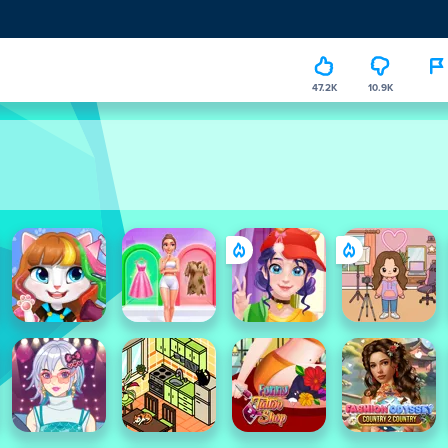
47.2K
10.9K