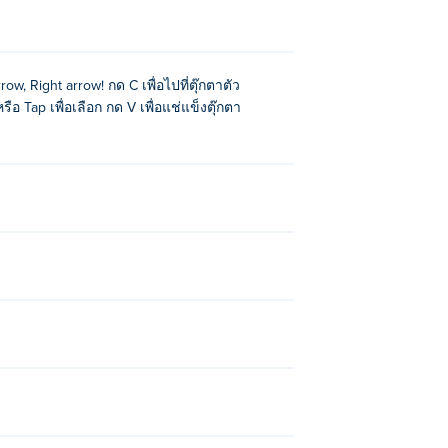
ow, Right arrow! กด C เพื่อไปที่ตุ๊กตาตัว
ือ Tap เพื่อเลือก กด V เพื่อแช่แข็งตุ๊กตา
rge Monster Battles
-
Vero Life - Dress Up
l-football-
Blobby Slime Quest
-
Cozy