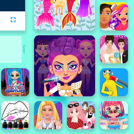
โฆษณา