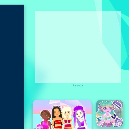
โฆษณา