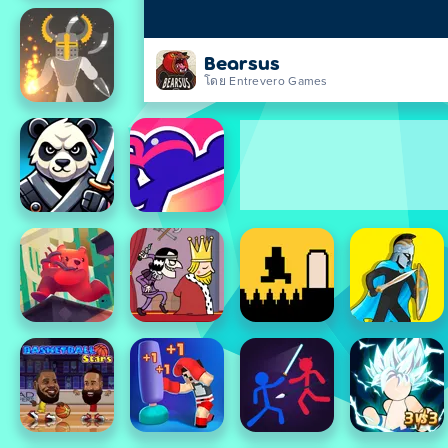
Bearsus
โดย Entrevero Games