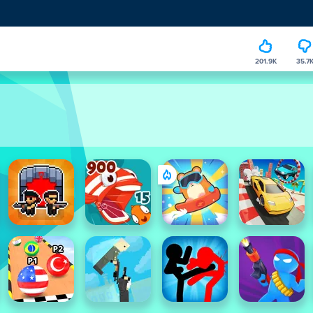
201.9K
35.7