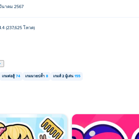
มีนาคม 2567
เดสก์ท็อปได้หรือไม่?
4.4 (237,625 โหวต)
ะอุปกรณ์พกพา เช่น โทรศัพท์และแท็บเล็ต
เกมต่อสู้
74
เกมมวยปล้ำ
8
เกมส์ 2 ผู้เล่น
155