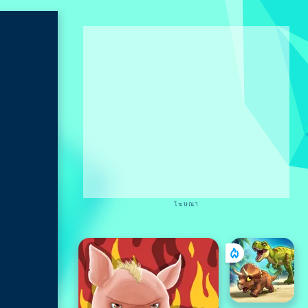
โฆษณา