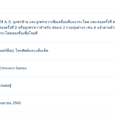
่มลูกศรซ้าย/ขวา)
ใช้ A, D, ลูกศรซ้าย และลูกศรขวาเพื่อเคลื่อนที่และกระโดด แตะสองครั้งที่
สองครั้งที่ D หรือลูกศรขวาสำหรับ Attack 2 รวมปุ่มต่างๆ เช่น A แล้วตามด
กระโดดสองชั้นเพื่อโจมตี
 ขวา)
เดสก์ท็อป, โทรศัพท์และแท็บเล็ต
 ซ้าย)
(หรือซ้าย)
Entrevero Games
 (หรือขวา)
เกมต่อสู้
es ในปี 2022 นี่เป็นเกมแรกของพวกเขา Poki (โปกิ)-
เมษายน 2565