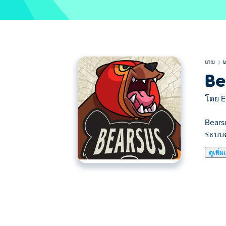
เกม
เ
Be
โดย
E
Bearsu
ระบบค
ดูเพิ่ม
Bearsus คือเกมแอคชั่นที่คุณจะได้เล่นเป็นห
งานง่ายจนแทบทนไม่ได้! เลือกเล่นได้จากหม
ลับเล็บให้คมกริบ แล้วเข้าสู่โหมดอาร์เคดที
โหมด 2 ผู้เล่นได้อีกด้วย หากต้องการควา
แข็งแกร่งพอที่จะเป็นแชมป์เปี้ยนแห่งป่าโด