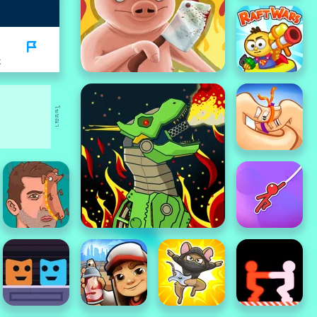
K
โฆษณา