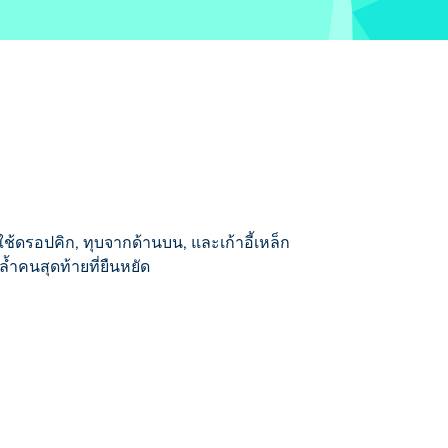
ย ใช้ดรอปคิก, ทุบจากด้านบน, และเก้าอี้เหล็ก
ล้ำคนสุดท้ายที่ยืนหยัด