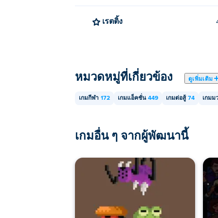
เรตติ้ง
หมวดหมู่ที่เกี่ยวข้อง
ดูเพิ่มเติม
เกมกีฬา
172
เกมแอ็คชั่น
449
เกมต่อสู้
74
เกมมว
เกมอื่น ๆ จากผู้พัฒนานี้