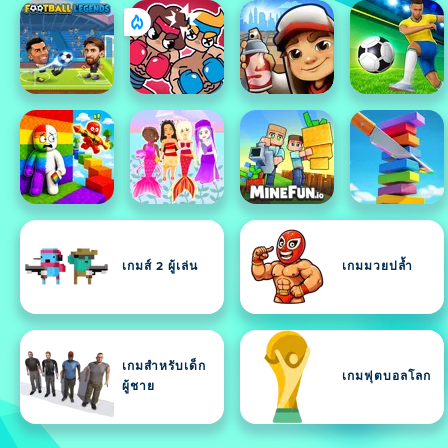
เกมส์ 2 ผู้เล่น
เกมมวยปล้ำ
เกมสำหรับเด็ก
เกมฟุตบอลโลก
ผู้ชาย