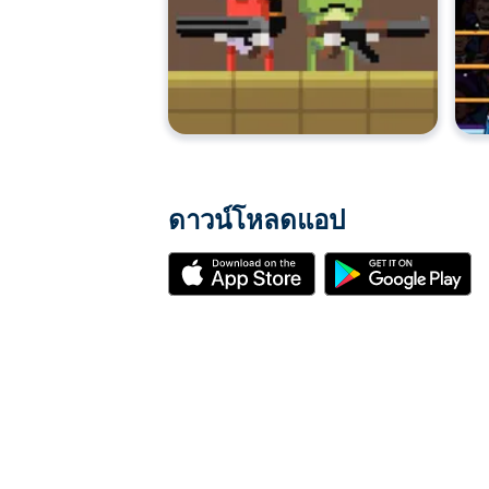
ดาวน์โหลดแอป