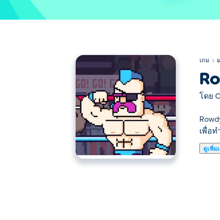
เกม
เ
Ro
โดย
C
Rowdy 
เพื่อท
ดูเพิ่ม
ที่นี่คุณสามารถเล่น Rowdy Wrestling. Rowdy