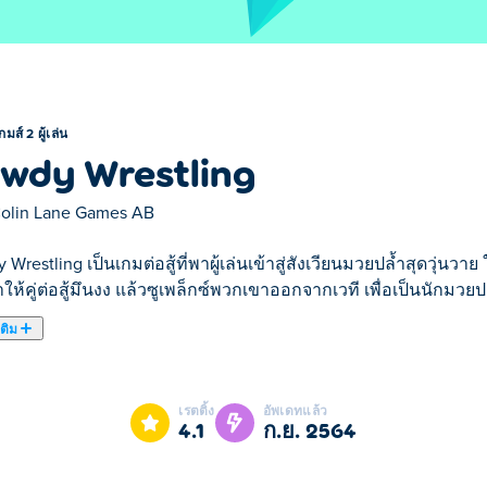
กมส์ 2 ผู้เล่น
wdy Wrestling
olin Lane Games AB
Wrestling เป็นเกมต่อสู้ที่พาผู้เล่นเข้าสู่สังเวียนมวยปล้ำสุดวุ่นวา
ำให้คู่ต่อสู้มึนงง แล้วซูเพล็กซ์พวกเขาออกจากเวที เพื่อเป็นนักมวยป
เติม
 Wrestling เป็นหนึ่งใน เกมส์ 2 ผู้เล่น ที่เราคัดเลือกมา
เรตติ้ง
อัพเดทแล้ว
4.1
ก.ย. 2564