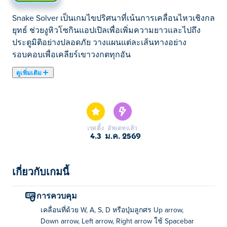
Snake Solver เป็นเกมไขปริศนาที่เน้นการเคลื่อนไหวเชิงกล
ยุทธ์ ช่วยงูหิวโซกินแอปเปิลเพื่อเพิ่มความยาวและไปถึง
ประตูมิติอย่างปลอดภัย วางแผนแต่ละเส้นทางอย่าง
รอบคอบเพื่อเคลียร์เขาวงกตทุกอัน
ดูเพิ่มเติม
Snake Solver คือเกมไขปริศนาสุดน่ารักที่คุณจะต้องช่วยงู
ตัวน้อยให้ไปกินของว่างสุดโปรดของพวกมัน นั่นคือ
แอปเปิล! งูชอบแอปเปิลมาก แต่โชคร้ายที่พวกมันดูเหมือน
จะอยู่ไกลเกินไปหรือถูกขังอยู่หลังประตู โชคดีสำหรับคุณ งู
เรตติ้ง
อัพเดทแล้ว
ตัวนี้โตเร็ว! การกินถั่วเหลืองจะทำให้งูตัวใหญ่ขึ้น ซึ่งช่วย
4.3
ม.ค. 2569
ให้งูสามารถไปยังที่ไกลๆ หรือกดปุ่มหลายๆ ปุ่มพร้อมกันได้
พลังแบบนี้ทำให้การไขปริศนาทำได้ง่ายขึ้นเยอะเลย! งู
ไม่ใช่สัตว์โปรดของคุณเหรอ? ไม่มีปัญหา! มีสัตว์อื่นๆ อีก
เกี่ยวกับเกมนี้
มากมายให้ปลดล็อก เช่น หนอนผีเสื้อหรือปลา ไม่ต้องกังวล
ถ้าติดอยู่ในด่านใดด่านหนึ่ง คุณสามารถขอคำแนะนำที่
การควบคุม
เป็นประโยชน์ได้เสมอ! คุณช่วยงูของคุณออกมาและเก็บ
เคลื่อนที่ด้วย W, A, S, D หรือปุ่มลูกศร Up arrow,
แอปเปิลทั้งหมดได้ไหม?
Down arrow, Left arrow, Right arrow ใช้ Spacebar