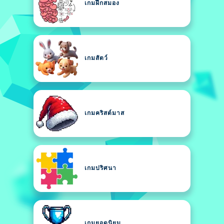
เกมฝึกสมอง
เกมสัตว์
เกมคริสต์มาส
เกมปริศนา
เกมยอดนิยม