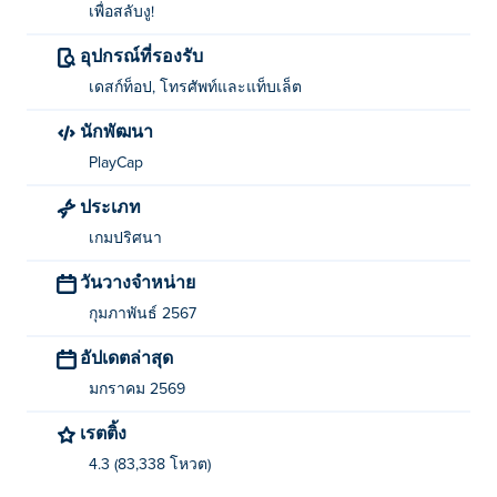
เพื่อสลับงู!
จะเล่น Snake Solver ได้อย่างไร?
อุปกรณ์ที่รองรับ
เคลื่อนที่ด้วยปุ่ม W/A/S/D หรือปุ่มลูกศร!
เดสก์ท็อป, โทรศัพท์และแท็บเล็ต
ใช้ Spacebar เพื่อสลับงู!
นักพัฒนา
ใครเป็นผู้สร้าง Snake Solver?
PlayCap
ประเภท
Snake Solver สร้างขึ้นโดย PlayCap เล่นเกมอื่นๆ ของพวก
เขาได้ที่ Poki (โปกิ)-
Growmi
-
เกมปริศนา
วันวางจำหน่าย
ฉันจะเล่น Snake Solver ได้ฟรีอย่างไร?
กุมภาพันธ์ 2567
คุณสามารถเล่น Snake Solver ได้ฟรีบน Poki
อัปเดตล่าสุด
ฉันสามารถเล่น Snake Solver บนอุปกรณ์พกพา
มกราคม 2569
และเดสก์ท็อปได้หรือไม่
เรตติ้ง
สามารถเล่นเกม Snake Solver ได้บนคอมพิวเตอร์และ
4.3 (83,338 โหวต)
อุปกรณ์พกพา เช่น โทรศัพท์และแท็บเล็ต