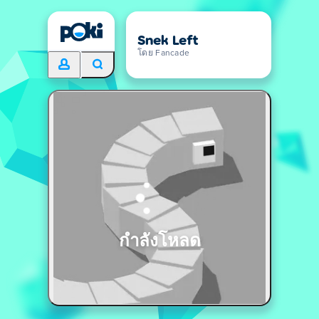
Snek Left
โดย Fancade
กำลังโหลด