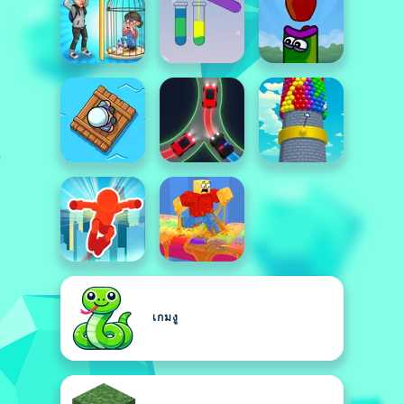
เกมงู