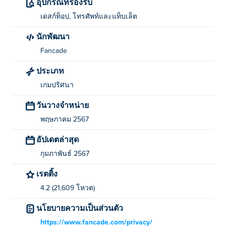
อุปกรณ์ที่รองรับ
ใครเป็นผู้สร้าง Monster Match?
เดสก์ท็อป, โทรศัพท์และแท็บเล็ต
Monster Match สร้างสรรค์โดย Fancade เล่นเกมอื่นๆ ของ
นักพัฒนา
พวกเขาได้ที่ Poki (โปกิ)-
Drive Mad
-
Stacktris
-
Monster
Fancade
Tracks
-
Recoil
-
Odd Bot Out
-
Speed King
-
Longcat
และ
Gobble
-
ประเภท
ฉันสามารถเล่น Monster Match ได้ฟรีอย่างไร?
เกมปริศนา
วันวางจำหน่าย
คุณสามารถเล่น Monster Match ได้ฟรีบนเว็บไซต์
พฤษภาคม 2567
ฉันสามารถเล่น Monster Match บนอุปกรณ์มือถือ
อัปเดตล่าสุด
และเดสก์ท็อปได้หรือไม่?
กุมภาพันธ์ 2567
Monster Match สามารถเล่นได้บนคอมพิวเตอร์และอุปกรณ์
เรตติ้ง
พกพาเช่นโทรศัพท์และแท็บเล็ต
4.2 (21,609 โหวต)
นโยบายความเป็นส่วนตัว
https://www.fancade.com/privacy/