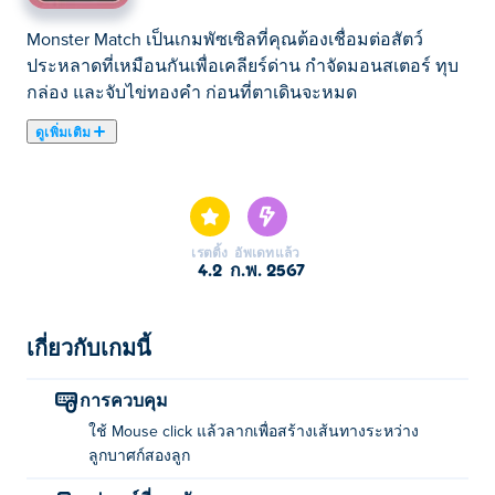
Monster Match เป็นเกมพัซเซิลที่คุณต้องเชื่อมต่อสัตว์
ประหลาดที่เหมือนกันเพื่อเคลียร์ด่าน กำจัดมอนสเตอร์ ทุบ
กล่อง และจับไข่ทองคำ ก่อนที่ตาเดินจะหมด
ดูเพิ่มเติม
Monster Match เป็นเกมไขปริศนาที่ให้คุณรับหน้าที่เป็น
อัศวินผู้กล้าหาญในภารกิจปราบสัตว์ประหลาดต่างๆ โดย
การเชื่อมต่อลูกบาศก์สีให้ตรงกัน วาดเส้นทางระหว่าง
ลูกบาศก์ที่เหมือนกันอย่างมีกลยุทธ์เพื่อกำจัดสัตว์ประหลาด
เรตติ้ง
อัพเดทแล้ว
ที่ตรงกัน แต่ระวังไว้ให้ดี เพราะเส้นทางไม่สามารถตัดกัน
4.2
ก.พ. 2567
หรือทับซ้อนกันได้ จึงต้องวางแผนและคิดอย่างมีกลยุทธ์เพื่อ
ผ่านแต่ละด่าน อาจมีวิธีแก้ปัญหามากกว่าหนึ่งวิธีให้คุณ
ค้นหา! คุณพร้อมหรือยังสำหรับการผจญภัยจับคู่สัตว์
เกี่ยวกับเกมนี้
ประหลาดสุดยิ่งใหญ่?
การควบคุม
จะเล่น Monster Match ได้อย่างไร?
ใช้ Mouse click แล้วลากเพื่อสร้างเส้นทางระหว่าง
ลูกบาศก์สองลูก
คลิกและลากเพื่อสร้างเส้นทางระหว่างลูกบาศก์สองลูก!