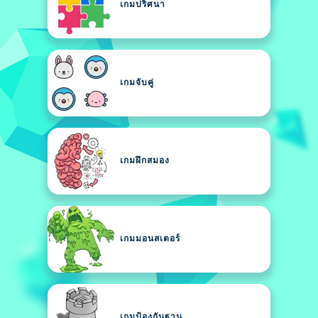
เกมปริศนา
เกมจับคู่
เกมฝึกสมอง
เกมมอนสเตอร์
เกมป้องกันฐาน