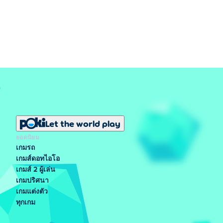
Let the world play
ยอดนิยม
เกมรถ
เกมส์ดอทไอโอ
เกมส์ 2 ผู้เล่น
เกมปริศนา
เกมแต่งตัว
ทุกเกม