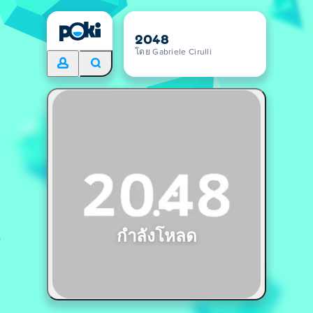
2048
โดย Gabriele Cirulli
กำลังโหลด