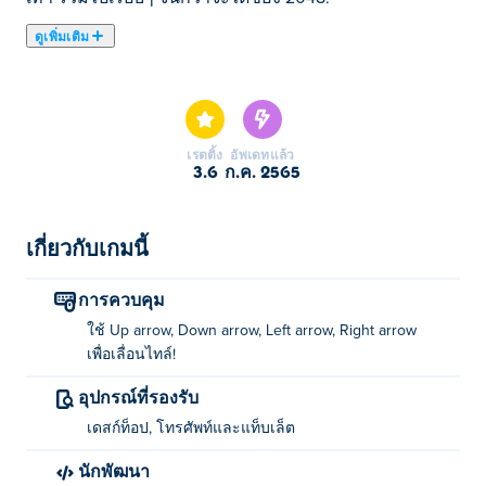
ดูเพิ่มเติม
ที่นี่คุณสามารถเล่น 2048. 2048 เป็นหนึ่งใน เกมฝึกสมอง ที่
เราคัดเลือกมา
เรตติ้ง
อัพเดทแล้ว
3.6
ก.ค. 2565
เกี่ยวกับเกมนี้
การควบคุม
ใช้ Up arrow, Down arrow, Left arrow, Right arrow
เพื่อเลื่อนไทล์!
อุปกรณ์ที่รองรับ
เดสก์ท็อป, โทรศัพท์และแท็บเล็ต
นักพัฒนา