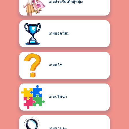
เกมสำหรับเด็กผู้หญิง
เกมยอดนิยม
เกมควิซ
เกมปริศนา
เกมหาของ