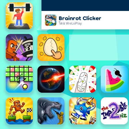
Brainrot Clicker
โดย WeLoPlay