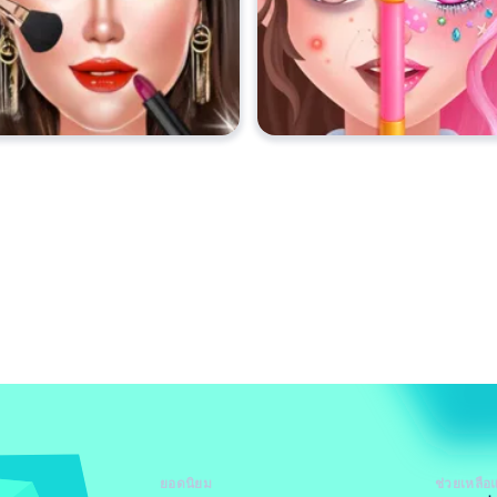
ยอดนิยม
ช่วยเหลือ