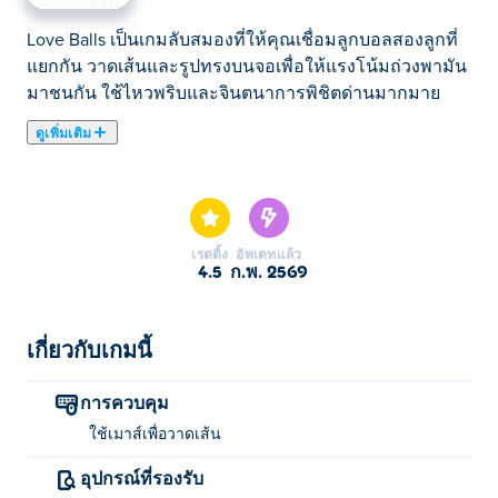
Love Balls เป็นเกมลับสมองที่ให้คุณเชื่อมลูกบอลสองลูกที่
แยกกัน วาดเส้นและรูปทรงบนจอเพื่อให้แรงโน้มถ่วงพามัน
มาชนกัน ใช้ไหวพริบและจินตนาการพิชิตด่านมากมาย
ดูเพิ่มเติม
กลับมาพบกันอีกครั้งใน Love Balls! ในเกมปริศนาภาพนี้
คุณต้องแน่ใจว่าจุดสองจุดมาบรรจบกัน แต่มีอุปสรรคขวาง
ทางอยู่! วาดเส้นเพื่อข้ามช่องว่างและสร้างสะพานเพื่อให้จุด
ทั้งสองสามารถกลิ้งเข้าหากันได้ หากจุดทั้งสองมาบรรจบ
เรตติ้ง
อัพเดทแล้ว
กัน คุณจะชนะ! หากจุดใดจุดหนึ่งตกลงมาจากขอบ เกมจะ
4.5
ก.พ. 2569
จบลง ไม่ต้องกังวลหากคุณติดขัด คุณสามารถขอคำ
แนะนำที่เป็นประโยชน์ได้เสมอ คุณสามารถผ่านทุกด่านได้
หรือไม่
เกี่ยวกับเกมนี้
จะเล่น Love Balls ได้อย่างไร?
การควบคุม
ใช้เมาส์เพื่อวาดเส้น
ใช้เมาส์เพื่อวาดเส้นและช่วยให้ Love Balls กลิ้ง
เข้าหากัน!
อุปกรณ์ที่รองรับ