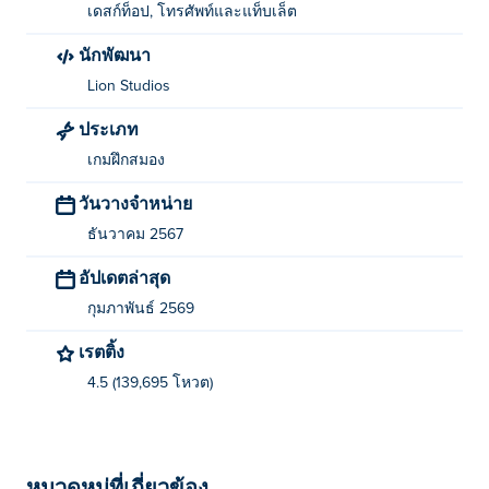
เดสก์ท็อป, โทรศัพท์และแท็บเล็ต
ใครเป็นผู้สร้าง Love Balls?
นักพัฒนา
Love Balls เป็นผลงานสร้างสรรค์ของ Lion Studio ซึ่งเป็น
Lion Studios
เกมแรกของพวกเขา Poki (โปกิ)-
ประเภท
ฉันสามารถเล่น Love Balls ได้ฟรีอย่างไร?
เกมฝึกสมอง
คุณสามารถเล่น Love Balls ได้ฟรีบนเว็บไซต์
วันวางจำหน่าย
ฉันสามารถเล่น Love Balls บนอุปกรณ์มือถือและ
ธันวาคม 2567
เดสก์ท็อปได้หรือไม่?
อัปเดตล่าสุด
Love Balls สามารถเล่นได้บนคอมพิวเตอร์และอุปกรณ์พก
กุมภาพันธ์ 2569
พาเช่นโทรศัพท์หรือแท็บเล็ต
เรตติ้ง
4.5 (139,695 โหวต)
หมวดหมู่ที่เกี่ยวข้อง