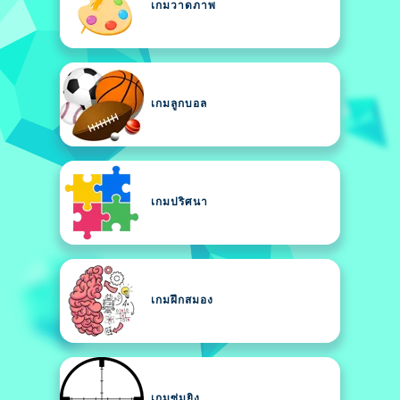
เกมวาดภาพ
เกมลูกบอล
เกมปริศนา
เกมฝึกสมอง
เกมซุ่มยิง