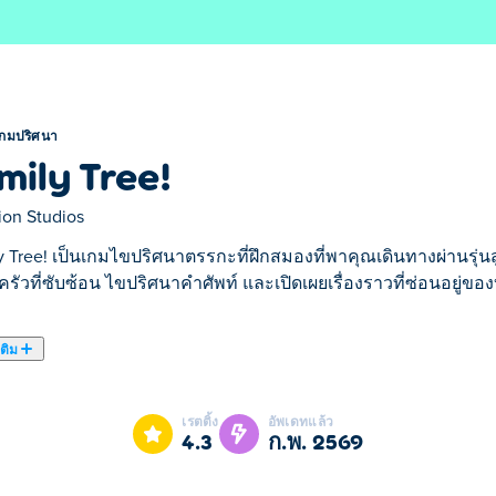
เกมปริศนา
mily Tree!
ion Studios
y Tree! เป็นเกมไขปริศนาตรรกะที่ฝึกสมองที่พาคุณเดินทางผ่านรุ่นส
รัวที่ซับซ้อน ไขปริศนาคำศัพท์ และเปิดเผยเรื่องราวที่ซ่อนอยู่ขอ
เติม
มองที่พาคุณเดินทางผ่านรุ่นสู่รุ่น ใช้เบาะแสเพื่อปลดล็อกสาขาคร
อคุณรวบรวมอดีตเข้าด้วยกัน คุณจะสร้างเมืองที่เจริญรุ่งเรืองและเป
เรตติ้ง
อัพเดทแล้ว
าดึงดูดสำหรับทั้งครอบครัว!
4.3
ก.พ. 2569