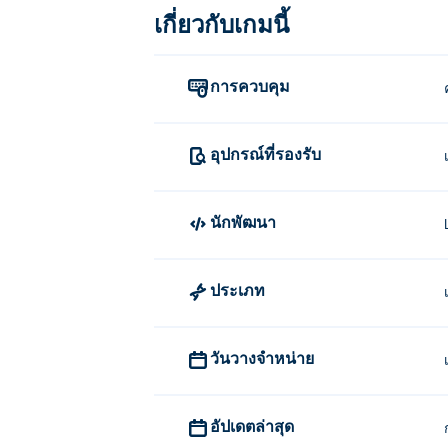
เกี่ยวกับเกมนี้
คลิกค้างไว้เพื่อย้ายรายการ
ใครเป็นผู้สร้าง Family Tree!?
การควบคุม
Family Tree! สร้างขึ้นโดย Lion Studios เล่
ฉันสามารถเล่น Family Tree! ได้ฟรีอ
อุปกรณ์ที่รองรับ
คุณสามารถเล่น Family Tree! ได้ฟรีบน Poki
นักพัฒนา
ฉันสามารถเล่น Family Tree! บนอุปกร
Family Tree! สามารถเล่นได้บนคอมพิวเตอ
ประเภท
วันวางจำหน่าย
อัปเดตล่าสุด