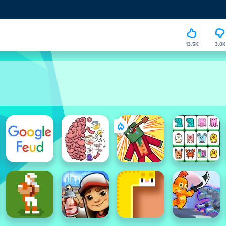
13.5K
3.0K