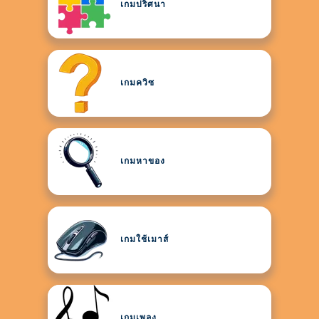
เกมปริศนา
เกมควิซ
เกมหาของ
เกมใช้เมาส์
เกมเพลง