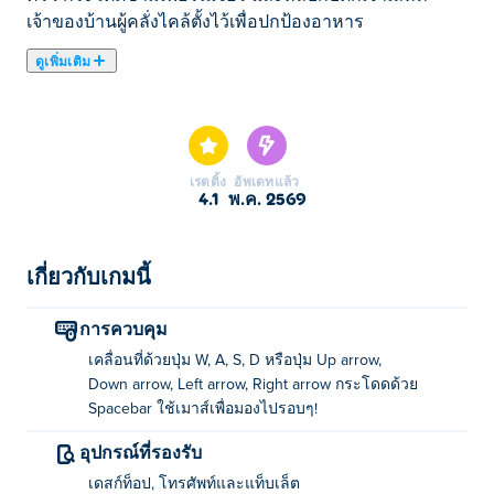
เจ้าของบ้านผู้คลั่งไคล้ตั้งไว้เพื่อปกป้องอาหาร
ดูเพิ่มเติม
Mouse Mouse: Climb the House เป็นเกมอุปสรรคแบบเล่น
หลายคนที่มีจังหวะรวดเร็ว ซึ่งคุณและเพื่อนๆ จะก้าวเข้าไป
ในอุ้งเท้าเล็กๆ ของหนูจอมซนที่ออกค้นหาชีสที่อร่อยที่สุด
ในการผจญภัยอันน่าตื่นเต้นนี้ คุณจะต้องวิ่งขึ้นชั้น กระโดด
เรตติ้ง
อัพเดทแล้ว
ข้ามเฟอร์นิเจอร์ ปีนเข้าไปในตู้เย็น กระโดดจากเครื่องปิ้ง
4.1
พ.ค. 2569
ขนมปัง และหลบกับดักในบ้านที่มีชีวิตชีวาที่เต็มไปด้วย
ความท้าทายและความประหลาดใจ
เกี่ยวกับเกมนี้
ขณะที่คุณเดินผ่านบ้าน คุณจะต้องเผชิญกับกับดักที่ซับซ้อน
มากขึ้นเรื่อยๆ ที่วางโดยเจ้าของบ้านผู้ตื่นตระหนก ซึ่งมุ่งมั่น
การควบคุม
ที่จะปกป้องชีสอันล้ำค่าของพวกเขา แต่ละด่านจะมีอุปสรร
เคลื่อนที่ด้วยปุ่ม W, A, S, D หรือปุ่ม Up arrow,
คใหม่ๆ และการป้องกันอันชาญฉลาดที่จะทดสอบความ
Down arrow, Left arrow, Right arrow กระโดดด้วย
คล่องแคล่วของคุณ
Spacebar ใช้เมาส์เพื่อมองไปรอบๆ!
หนูทุกตัวที่คุณเห็นคือผู้เล่นอีกคน ร่วมสนุกและเริ่มไล่ล่าชีส
อุปกรณ์ที่รองรับ
กันเลย!
เดสก์ท็อป, โทรศัพท์และแท็บเล็ต