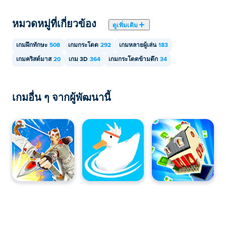
ฉันสามารถเล่น Mouse Mouse, Climb the House
บนอุปกรณ์พกพาและเดสก์ท็อปได้หรือไม่?
หมวดหมู่ที่เกี่ยวข้อง
ดูเพิ่มเติม
เกม Mouse Mouse, Climb the House สามารถเล่นได้บน
เกมฝึกทักษะ
508
เกมกระโดด
292
เกมหลายผู้เล่น
183
คอมพิวเตอร์และอุปกรณ์พกพา เช่น โทรศัพท์หรือแท็บเล็ต
เกมคริสต์มาส
20
เกม 3D
364
เกมกระโดดข้ามตึก
34
เกมอื่น ๆ จากผู้พัฒนานี้