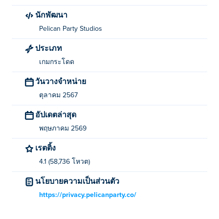
วิธีการเล่น Mouse Mouse, Climb the House?
นักพัฒนา
ย้าย: WASD หรือปุ่มลูกศร
Pelican Party Studios
กระโดด: แถบช่องว่าง
ประเภท
เกมกระโดด
กล้อง: ใช้เมาส์ของคุณเพื่อดูรอบ ๆ
วันวางจำหน่าย
ใครเป็นผู้สร้าง Mouse Mouse, Climb the House?
ตุลาคม 2567
Mouse Mouse, Climb the House เป็นผลงานสร้างสรรค์
อัปเดตล่าสุด
ของ Pelican Party Studios เล่นเกมอื่นๆ ของพวกเขาได้ที่
พฤษภาคม 2569
Poki (โปกิ)-
Narrow.One
-
Ducklings.io
-
Nugget Royale
-
Stack City
และ
Double Dodgers
-
เรตติ้ง
ฉันจะเล่น Mouse Mouse, Climb the House ได้
4.1 (58,736 โหวต)
ฟรีอย่างไร?
นโยบายความเป็นส่วนตัว
คุณสามารถเล่น Mouse Mouse, Climb the House ได้ฟรีบน
https://privacy.pelicanparty.co/
Poki.