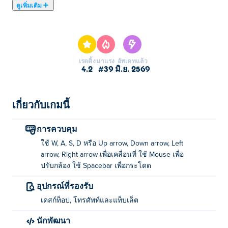
ดูเพิ่มเติม
Disaster Arena คือเกมออนไลน์หลายผู้เล่นที่คุณจะต้อง
พิสูจน์ว่าคุณคือผู้เก่งที่สุดในมินิเกมสุดมันส์มากมาย! เข้า
ร่วมกับเพื่อนๆ โหวตเกมที่คุณชื่นชอบ และแข่งขันกันว่า
ใครจะเป็นผู้ชนะ ผู้ชนะจะคว้าถ้วยรางวัลและเหรียญไป
เรตติ้ง
มาแรง
อัพเดทแล้ว
ครอง! ใช้เงินรางวัลของคุณเพื่อรับพาวเวอร์อัปหรือรับเลี้ยง
4.2
#39
มิ.ย. 2569
สัตว์เลี้ยงแสนน่ารัก และอย่าลืมสำรวจสนามประลอง คุณ
อาจเจอสมบัติที่ซ่อนอยู่ก็ได้! คุณมีคุณสมบัติเพียงพอที่จะ
พิชิต Disaster Arena หรือไม่?
เกี่ยวกับเกมนี้
จะเล่น Disaster Arena ได้อย่างไร?
การควบคุม
ใช้ W, A, S, D หรือ Up arrow, Down arrow, Left
ย้าย: WASD หรือปุ่มลูกศร
arrow, Right arrow เพื่อเคลื่อนที่ ใช้ Mouse เพื่อ
ปรับกล้อง: เมาส์
ปรับกล้อง ใช้ Spacebar เพื่อกระโดด
กระโดด: แถบช่องว่าง
อุปกรณ์ที่รองรับ
เดสก์ท็อป, โทรศัพท์และแท็บเล็ต
ใครเป็นผู้สร้าง Disaster Arena?
นักพัฒนา
Disaster Arena สร้างขึ้นโดย emolingo games เล่นเกมอื่นๆ