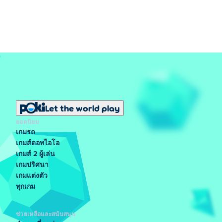
Let the world play
ยอดนิยม
เกมรถ
เกมส์ดอทไอโอ
เกมส์ 2 ผู้เล่น
เกมปริศนา
เกมแต่งตัว
ทุกเกม
ช่วยเหลือและสนับสนุน