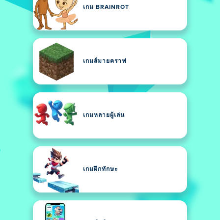
เกม BRAINROT
เกมส์มายคราฟ
เกมหลายผู้เล่น
เกมฝึกทักษะ