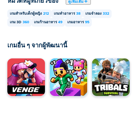
หมวดหมู่ที่เกี่ยวข้อง
ดูเพิ่มเติม
ถ้าคุณชอบเกมอย่าง Plate Up, Overcooked, Chef Life: A
เกมสำหรับเด็กผู้หญิง
212
เกมทำอาหาร
38
เกมจำลอง
332
Restaurant Simulator คุณจะต้องหลงรัก Burger Bounty!
เกม 3D
360
เกมร้านอาหาร
49
เกมอาหาร
95
วิธีเล่น Burger Bounty
บนเดสก์ท็อป คุณสามารถเล่นด้วยปุ่มลูกศรหรือปุ่ม
เกมอื่น ๆ จากผู้พัฒนานี้
W, A, S, D
บนมือถือ คุณสามารถเล่นได้เพียงแค่ลากและเลื่อน
เพื่อเล่นเกม
ฉันสามารถปรับแต่งตัวละครของฉันใน Burger
Bounty ได้หรือไม่?
คุณสามารถไปที่สถานีปรากฏตัวในบริเวณใกล้เคียงเพื่อ
ปรับแต่งตัวละครของคุณ คุณสามารถเปลี่ยนตัวละคร เสื้อ
กางเกง รองเท้า และเพศได้!
ฉันจะรับโฮเวอร์บอร์ดใน Burger Bounty ได้