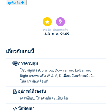
ดูเพิ่มเติม
คุณต้องการที่จะรู้ว่ามันเหมือนการทำร้านเบอร์เกอร์ของ
คุณเอง? ตอนนี้คุณทำได้แล้ว! Burger Bounty เป็นเกม
จำลองสถานการณ์ที่คุณเล่นเป็นเจ้าของและเป็นสมาชิกคน
เดียวของทีมในตอนเริ่มต้น! ค่อยๆ สร้างร้านอาหารของคุณ
เรตติ้ง
อัพเดทแล้ว
โดยเพิ่มโต๊ะ อาหาร และสมาชิกในทีม จนกว่าคุณจะมีร้าน
4.3
พ.ค. 2569
อาหารที่ทำงานได้อย่างสมบูรณ์ (และทำกำไรได้)! แต่อย่า
ละสายตาจากลูกค้า หากคุณปล่อยให้พวกเขารอนานเกิน
ไป พวกเขาจะจากไปและคุณไม่ได้เงิน! อัปเกรดตัวละคร
เกี่ยวกับเกมนี้
ของคุณเพื่อเติบโตไปพร้อมกับธุรกิจและปรับแต่งตัวละคร
เพื่อให้รู้สึกเหมือนอยู่บ้าน
การควบคุม
ใช้ปุ่มลูกศร (Up arrow, Down arrow, Left arrow,
ปลดล็อกและอัปเกรดสถานี จ้างบริกร และขยายร้านอาหาร
Right arrow) หรือ W, A, S, D เพื่อเคลื่อนที่ บนมือถือ
ของคุณ! คุณสามารถปรับแต่งร้านเบอร์เกอร์ของคุณได้
ให้ลากเพื่อเคลื่อนที่
เพียงแค่ยืนเหนือสถานีที่คุณต้องการปลดล็อคและอัปเกรด
เมื่อชำระค่าธรรมเนียมแล้ว สถานีนั้นจะได้รับการปลดล็อก
อุปกรณ์ที่รองรับ
หรืออัปเกรด!
เดสก์ท็อป, โทรศัพท์และแท็บเล็ต
Burger Bounty เสนอคุณสมบัติที่เป็นนวัตกรรมใหม่ของ
นักพัฒนา