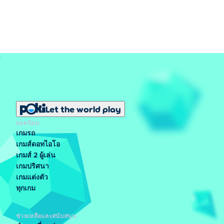
อย่างไร
คุณต้องเล่นและปลดล็อกโต๊ะต่อไป เมื่อคุณปลดล็อกโต๊ะที่
3 แล้ว คุณจะสามารถปลดล็อกโฮเวอร์บอร์ดได้
ฉันจะรับผู้ช่วยเหลือเพิ่มเติมได้อย่างไร
ผู้ช่วยเหลือสามารถปลดล็อคได้ด้วยเงินที่มากขึ้น เมื่อคุณ
ปลดล็อคโต๊ะมากขึ้น เกมจะให้คุณปลดล็อคผู้ช่วยเหลือได้
มากขึ้น!
Let the world play
ใครเป็นคนสร้าง Burger Bounty?
ยอดนิยม
เกมรถ
Burger Bounty สร้างโดย ONRUSH Studio เล่นเกมอื่นของ
เกมส์ดอทไอโอ
เกมส์ 2 ผู้เล่น
พวกเขาบน Poki (โปกิ):
Tribals.io
และ
Venge.io
!
เกมปริศนา
ฉันจะเล่น Burger Bounty ฟรีได้อย่างไร
เกมแต่งตัว
ทุกเกม
คุณสามารถเล่น Burger Bounty ได้ฟรีที่ Poki
ช่วยเหลือและสนับสนุน
ฉันสามารถเล่น Burger Bounty บนอุปกรณ์เคลื่อน