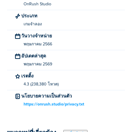
การขนส่งโฮเวอร์บอร์ด! ร่อนไปรอบๆ ร้านอาหารของคุณ
OnRush Studio
อย่างไร้รอยต่อ ส่งออเดอร์ ทำความสะอาดโต๊ะ และดูแลให้
ทุกอย่างดำเนินไปอย่างราบรื่น โฮเวอร์บอร์ดนี้ไม่ได้มีไว้
ประเภท
สำหรับโชว์เท่านั้น สามารถอัพเกรดได้เพื่อเพิ่มความเร็ว
เกมจำลอง
และความคล่องตัวที่ดีขึ้น ทำให้มั่นใจได้ว่าร้านอาหารของ
วันวางจำหน่าย
คุณจะมีประสิทธิภาพสูงสุด!
พฤษภาคม 2566
เกมดังกล่าวยังแนะนำแนวคิดของ "ลูกค้าดารา" ผู้หิวโหย
เหล่านี้ชอบอาหารอร่อยๆ ที่คุณเสิร์ฟในร้านอาหารของคุณ
อัปเดตล่าสุด
คำเตือน พวกเขายังเรียกร้องและใจร้อนมากขึ้นอีกด้วย!
พฤษภาคม 2569
ตอบสนองวีไอพีเหล่านี้เพื่อรับเงินและโอกาสใหม่ ๆ
เรตติ้ง
Burger Bounty ผสมผสานความสนุกของเกมการบริหาร
4.3 (238,380 โหวต)
เวลาเข้ากับองค์ประกอบเชิงกลยุทธ์ของการจำลองธุรกิจ
สร้างประสบการณ์การเล่นเกมที่ไม่เหมือนใคร ไม่ว่าคุณจะ
นโยบายความเป็นส่วนตัว
เป็นนักชิมหรือผู้ประกอบการที่ทะเยอทะยาน เกมนี้มอบบาง
https://onrush.studio/privacy.txt
สิ่งสำหรับทุกคน คุณสามารถรับมือกับความร้อนและพิชิต
ฉากการทำอาหารของเมืองได้หรือไม่? กระโดดขึ้นไปบน
โฮเวอร์บอร์ดแล้วค้นหาใน Burger Bounty! คุณสามารถยึด
ครองเมืองได้หรือไม่?