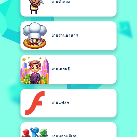
เกมจำลอง
เกมร้านอาหาร
เกมเศรษฐี
เกมแฟลช
เกมหลายผู้เล่น