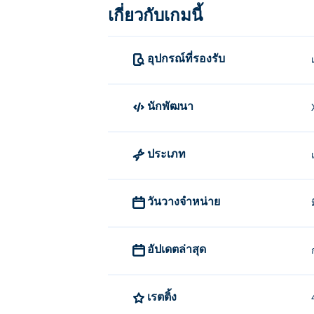
เกี่ยวกับเกมนี้
ใช้ปุ่ม WASD, ปุ่มลูกศร หรือจอยสติ๊กในการเ
ใครเป็นผู้สร้าง Marina Club Rush?
อุปกรณ์ที่รองรับ
Marina Club Rush สร้างโดย Xscape เล่นเกม
ฉันจะเล่น Marina Club Rush ฟรีได้อ
นักพัฒนา
คุณสามารถเล่น Marina Club Rush ได้ฟรีบ
ประเภท
ฉันสามารถเล่น Marina Club Rush บน
เกม Marina Club Rush สามารถเล่นได้ทั้ง
วันวางจำหน่าย
อัปเดตล่าสุด
เรตติ้ง