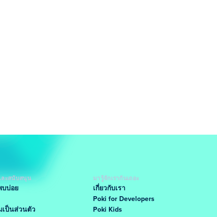
และสนับสนุน
มารู้จักเรากันเถอะ
พบบ่อย
เกี่ยวกับเรา
Poki for Developers
มเป็นส่วนตัว
Poki Kids