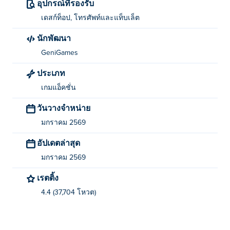
อุปกรณ์ที่รองรับ
ใครเป็นผู้สร้าง Whip & Flip?
เดสก์ท็อป, โทรศัพท์และแท็บเล็ต
Whip & Flip สร้างโดย GeniGames เล่นเกมอื่นๆ ของพวก
นักพัฒนา
เขาได้ที่ Poki (โปกิ)-
Pro Shooter
-
I Am Hall Security
-
GeniGames
Flying Wheels Evolution
และ
Perfect Landing, Plane
Pilot
-
ประเภท
ฉันจะเล่น Whip & Flip ฟรีได้อย่างไร?
เกมแอ็คชั่น
วันวางจำหน่าย
คุณสามารถเล่น Whip & Flip ได้ฟรีบน Poki
มกราคม 2569
ฉันสามารถเล่น Whip & Flip บนอุปกรณ์มือถือและ
อัปเดตล่าสุด
คอมพิวเตอร์ได้หรือไม่?
มกราคม 2569
เกม Whip & Flip สามารถเล่นได้ทั้งบนคอมพิวเตอร์และ
เรตติ้ง
อุปกรณ์พกพา เช่น โทรศัพท์และแท็บเล็ต
4.4 (37,704 โหวต)