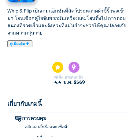
Whip & Flip เป็นเกมแอ็กชันที่สัตว์ประหลาดผ้าขี้ริ้วพุ่งเข้า
มา โยนเชือกคู่ใจจับพวกมันเหวี่ยงและโยนทิ้งไป การตอบ
สนองที่รวดเร็วและจังหวะที่แม่นยำจะช่วยให้คุณปลอดภัย
จากความวุ่นวาย
ดูเพิ่มเติม
Whip & Flip คือเกมแอ็กชั่นที่คุณจะได้ใช้แส้ พลิกตัว และ
ทุบทำลายทุกสิ่งทุกอย่างที่ขวางทาง! จงตั้งสติให้ดีเมื่อเหล่า
สัตว์ประหลาดตัวนิ่มและศัตรูสมองเน่าพุ่งเข้ามาหาคุณ
จากนั้นใช้เชือกและอาวุธสุดโหดเพื่อคว้า เหวี่ยง และโยน
เรตติ้ง
อัพเดทแล้ว
พวกมันออกไปเพื่อเอาชีวิตรอด จังหวะและปฏิกิริยาตอบ
4.4
ม.ค. 2569
สนองเป็นกุญแจสำคัญหากคุณต้องการมีชีวิตรอด คุณมี
คุณสมบัติพอที่จะเป็นสุดยอดปรมาจารย์ด้านการต่อสู้หรือ
ไม่?
เกี่ยวกับเกมนี้
วิธีเล่นเกม Whip & Flip?
การควบคุม
คลิกเมาส์หรือแตะเพื่อตี
คลิกหรือแตะเพื่อคลิก