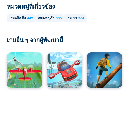
หมวดหมู่ที่เกี่ยวข้อง
เกมแอ็คชั่น
449
เกมผจญภัย
306
เกม 3D
364
เกมอื่น ๆ จากผู้พัฒนานี้